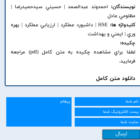
نویسندگان:
احمدوند عبدالصمد | حسيني سيدحميدرضا |
مظلومي عادل
کلیدواژه ها:
HSE | داشبورد عملکرد | ارزيابي عملکرد | بهره
وري | ايمني و بهداشت
چکیده:
لطفا براي مشاهده چکيده به متن کامل (pdf) مراجعه
فرماييد.
دانلود متن کامل
ارسال