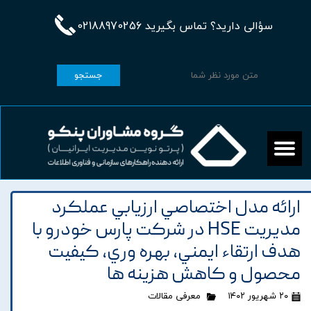
سؤالی دارید؟ تماس بگیرید 02188970256
جستجو
ارائه مدل اختصاصي ارزيابي عملکرد
مديريت HSE در شرکت پارس خودرو با
هدف ارتقاء ايمني، بهره وري، کيفيت
محصول و کاهش هزينه ها
۲۰ شهریور ۱۴۰۲
معرفی مقالات