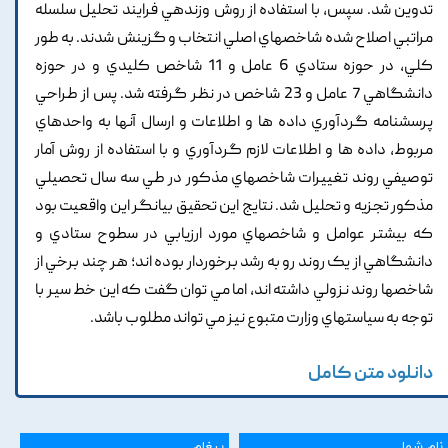
تدوين شد. سپس, با استفاده از روش وزندهي فرايند تحليل سلسله
مراتبي اصلاح شده شاخصهاي اصلي انتخاب و گزينش شدند. به طور
کلي, در حوزه ستادي 6 عامل و 11 شاخص کليدي و در حوزه
دانشگاهي 7 عامل و 23 شاخص در نظر گرفته شد. پس از طراحي
پرسشنامه گردآوري داده ها و اطلاعات و ارسال آنها به واحدهاي
مربوط, داده ها و اطلاعات لازم گردآوري و با استفاده از روش آمار
توصيفي روند تغييرات شاخصهاي مذکور در طي سه سال تحصيلي
مذکور تجزيه و تحليل شد. نتايج اين تحقيق بيانگر اين واقعيت بود
که بيشتر عوامل و شاخصهاي مورد ارزيابي در سطوح ستادي و
دانشگاهي از يک روند رو به رشد برخوردار بوده اند؛ هر چند برخي از
شاخصها روند نزولي داشته اند, اما مي توان گفت که اين خط سير با
توجه به سياستهاي وزارت متبوع نيز مي تواند مطلوب باشد.
دانلود متن کامل