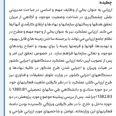
چکیده:
ارزيابي به عنوان يکي از وظايف مهم و اساسي در مباحث مديريتي
نقش چشمگيري در شناخت وضعيت موجود و آگاهي از ميزان
تحقق هدفها و رسالتهاي سازمانها و نهادها و ارتقاي کارآمدي آنها ايفا
مي کند. ارزيابي عملکرد نيز به عنوان يکي از وجوه مهم و مطرح در
نظام جامع ارزيابي مي تواند با برجسته ساختن زمينه هاي قابل بهبود
و تهديدها, قوتها و فرصتها زمينه را براي بهبود و اصلاح روندهاي
موجود و تعالي سازمانها فراهم سازد. در خصوص تحقق اين امر و
پس از تصويب آيين نامه ارزيابي عملکرد دستگاههاي اجرايي کشور
در هيات وزيران و اجرايي شدن طرح مذکور در کليه نهادها و
دستگاههاي اجرايي کشور, در وزارت علوم, تحقيقات و فناوري نيز
طرح ارزيابي کلان عملکرد با در نظر گرفتن ماهيت فعاليتهاي خود
در دو حوزه ستادي و دانشگاهي طي سالهاي تحصيلي 81ـ1380 تا
83ـ1382 اجرا شد. پس از بررسي پيشينه موضوع مورد پژوهش در دو
حوزه داخل و خارج, با در نظر گرفتن ويژگي گسترده بودن دامنه
فعاليتهاي اين وزارتخانه, عوامل و شاخصهاي مورد ارزيابي طراحي و