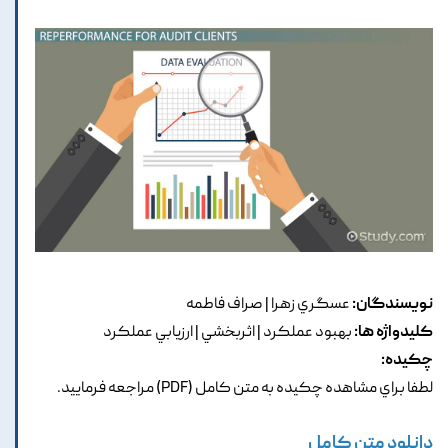
نویسندگان:
عسگري زهرا | صراف فاطمه
کلیدواژه ها:
بهبود عملکرد | اثربخشي | ارزيابي عملکرد
چکیده:
لطفا براي مشاهده چکيده به متن کامل (PDF) مراجعه فرماييد.
دانلود متن کامل