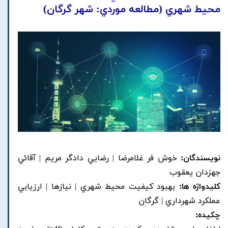
محيط شهري (مطالعه موردي: شهر گرگان)
نویسندگان:
خوش فر غلامرضا | رضايي دادگر مريم | آقائي
جهزدان يعقوب
کلیدواژه ها:
بهبود کيفيت محيط شهري | نيازها | ارزيابي
عملکرد شهرداري | گرگان
چکیده: