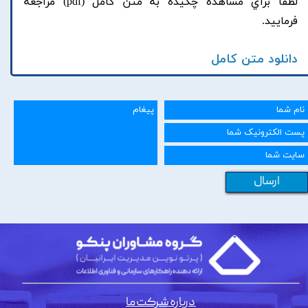
لطفا براي مشاهده چکيده به متن کامل (pdf) مراجعه
فرماييد.
دانلود متن کامل
ارسال
درباره شرکت ما