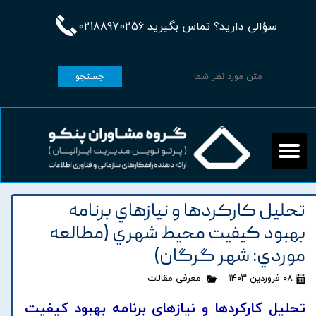
سؤالی دارید؟ تماس بگیرید 02188970256
جستجو
تحليل کارکردها و نيازهاي برنامه
بهبود کيفيت محيط شهري (مطالعه
موردي: شهر گرگان)
۰۸ فروردین ۱۴۰۳
معرفی مقالات
تحليل کارکردها و نيازهاي برنامه بهبود کيفيت