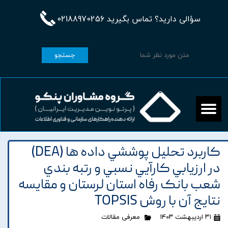
سؤالی دارید؟ تماس بگیرید 02188970256
جستجو
کاربرد تحليل پوششي داده ها (DEA)
در ارزيابي کارآيي نسبي و رتبه بندي
شعب بانک رفاه استان لرستان و مقايسه
نتايج آن با روش TOPSIS
۳۱ اردیبهشت ۱۴۰۳
معرفی مقالات