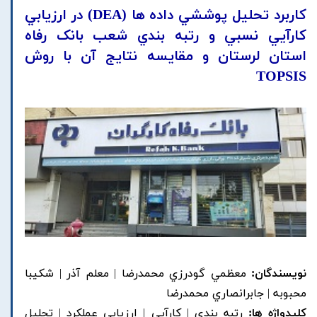
کاربرد تحليل پوششي داده ها (DEA) در ارزيابي
کارآيي نسبي و رتبه بندي شعب بانک رفاه
استان لرستان و مقايسه نتايج آن با روش
TOPSIS
نویسندگان:
معظمي گودرزي محمدرضا | معلم آذر | شکيبا
محبوبه | جابرانصاري محمدرضا
کلیدواژه ها:
رتبه بندي | کارآيي | ارزيابي عملکرد | تحليل