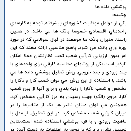
پوششي داده ها
چکیده:
يکي از عوامل موفقيت کشورهاي پيشرفته, توجه به کارآمدي
واحدهاي اقتصادي خصوصا بانک ها مي باشد. در همين
راستا, مديران بانک ها موظفند در قبال سوالاتي که در مورد
بهره وري بانک مي شود, پاسخ مناسبي ارائه دهند که اين
امر بدون ارزيابي کارآيي شعب تحت نظارتشان عملا امکان
ناپذير است.يکي از روشهاي محاسبه کارآيي براي واحدهاي با
چند ورودي و چند خروجي, روش تحليل پوششي داده ها مي
باشد. با استفاده از اين روش, مي توان شعب کارا و ناکارا را
مشخص و شعب ناکارا را رتبه بندي و براي آنها از بين شعب
کارا, مرجع (الگو) جهت رسيدن به مرز کارآيي مشخص کرد.
همچنين مي توان ميزان تاثير هر يک از متغيرها را در
ميزان کارآيي شعب مشخص کرد. در اين تحقيق, از مدل با
ماهيت ورودي و با فرم پوششي استفاده شده است.نتايج
تحقيق نشان داد که با توجه به اطلاعات به دست آمده در