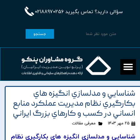
سؤالی دارید؟ تماس بگیرید 02188970256
جستجو
شناسايي و مدلسازي انگيزه هاي
بکارگيري نظام مديريت عملکرد منابع
انساني در کسب و کارهاي بزرگ ايراني
۲۵ مهر ۱۴۰۳
معرفی مقالات
شناسايي و مدلسازي انگيزه هاي بکارگيري نظام