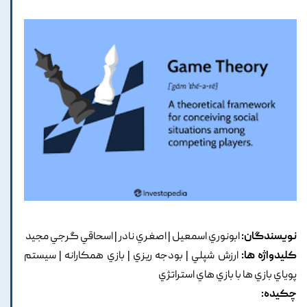
نویسندگان:
ابونوري اسمعيل | اصغري نادر | اسحاقي گرجي مجيد
کلیدواژه ها:
ارزش شپلي | بودجه ريزي | بازي همکارانه | سيستم
پوياي بازي ها با بازي هاي استراتژي
چکیده: