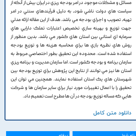
مسائل و مشکلات موجود در امر بودجه ريزي در ايران بيش از آنکه از
سياست هاي دولت ناشي شود, به دليل فرآيندهاي سنتي در امر
تهيه, تصويب و اجراي بودجه مي باشد. هدف از اين مقاله ارائه مدلي
جهت توزيع و بهينه سازي تخصيص اعتبارات تملک دارايي هاي
سرمايه اي استاني بين استان هاي کشور مي باشد. بدين منظور از
روش هاي نظريه بازي ها براي محاسبه هزينه ها و توزيع بودجه
استفاده شده است. محدوده اين تحقيق بطور اختصاصي مربوط به
سازمان برنامه و بودجه کشور است. اما سازمان مديريت و برنامه ريزي
استان ها نيز مي توانند از نتايج اين پژوهش براي توزيع بودجه بين
شهرستان هاي يک استان استفاده نمايند. همچنين مي توان اين
تحقيق را با اعمال تغييرات مورد نياز براي ساير سازمان ها و شرکت
هايي که مساله توزيع بودجه در آن ها مطرح است تعميم داد.
دانلود متن کامل