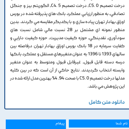
درخت تصميم C5. 0, درخت تصميم C4. 5, الگوريتم بيز و جنگل
تصادفي, به منظور ارزيابي عملکرد بانک هاي پذيرفته شده در بورس
اوراق بهادار تهران پياده سازي و با يکديگر مقايسه مي گردند. بدين
منظور نمونه اي مشتمل بر 28 نسبت مالي شامل نسبت هاي
سودآوري, نقدينگي, حوزه کيفيت مديريت, حوزه کيفيت دارايي و
کفايت سرمايه در 18 بانک بورس اوراق بهادار تهران درفاصله بين
سالهاي 1393 تا 1396 به عنوان متغيرهاي مستقل و عملکرد بانکها
درسه دسته قابل قبول, غيرقابل قبول ومتوسط به عنوان متغير
وابسته انتخاب گرديدند. نتايج حاکي از آن است که در بين کليه
مدلها درخت تصميم C5. 0 با صحت 94. 4% بهترين مدل ارائه شده در
اين پژوهش مي باشد.
دانلود متن کامل