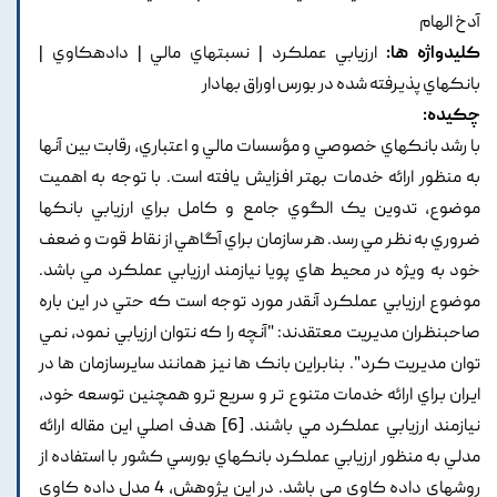
آدخ الهام
کلیدواژه ها:
ارزيابي عملکرد | نسبتهاي مالي | دادهکاوي |
بانکهاي پذيرفته شده در بورس اوراق بهادار
چکیده:
با رشد بانکهاي خصوصي و مؤسسات مالي و اعتباري, رقابت بين آنها
به منظور ارائه خدمات بهتر افزايش يافته است. با توجه به اهميت
موضوع, تدوين يک الگوي جامع و کامل براي ارزيابي بانکها
ضروري به نظر مي رسد. هر سازمان براي آگاهي از نقاط قوت و ضعف
خود به ويژه در محيط هاي پويا نيازمند ارزيابي عملکرد مي باشد.
موضوع ارزيابي عملکرد آنقدر مورد توجه است که حتي در اين باره
صاحبنظران مديريت معتقدند: "آنچه را که نتوان ارزيابي نمود, نمي
توان مديريت کرد". بنابراين بانک ها نيز همانند سايرسازمان ها در
ايران براي ارائه خدمات متنوع تر و سريع ترو همچنين توسعه خود,
نيازمند ارزيابي عملکرد مي باشند. [6] هدف اصلي اين مقاله ارائه
مدلي به منظور ارزيابي عملکرد بانکهاي بورسي کشور با استفاده از
روشهاي داده کاوي مي باشد. در اين پژوهش, 4 مدل داده کاوي