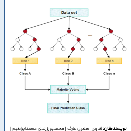
نویسندگان:
فدوي اصغري عارفه | محمدپورزرندي محمدابراهيم |