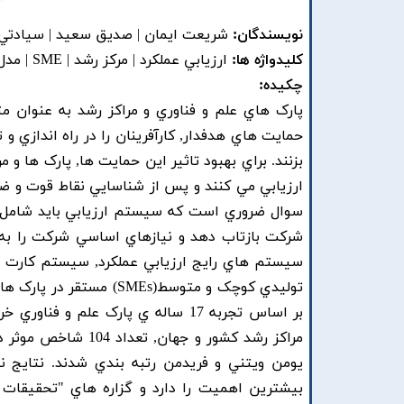
نویسندگان:
شريعت ايمان | صديق سعيد | سيادتي 
کلیدواژه ها:
ارزيابي عملکرد | مرکز رشد | SME | مدل کارت هاي امتيازي متوازن | واحد فناور
چکیده:
پارک هاي علم و فناوري و مراکز رشد به عنوان
حمايت هاي هدفدار, کارآفرينان را در راه اندازي و
بزنند. براي بهبود تاثير اين حمايت ها, پارک ها و
ارزيابي مي کنند و پس از شناسايي نقاط قوت و ضع
سوال ضروري است که سيستم ارزيابي بايد شامل 
شرکت بازتاب دهد و نيازهاي اساسي شرکت را به 
توليدي کوچک و متوسط(Es
بر اساس تجربه 17 ساله ي پارک علم 
بيشترين اهميت را دارد و گزاره هاي "تحقيقات