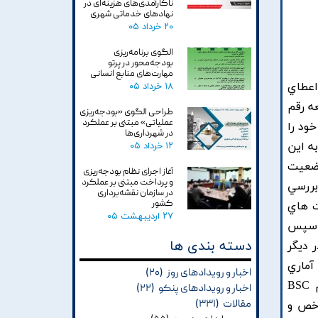
ناکارآمدی‌های هزینه‌ای در
نهادهای خدماتی شهری
۲۰ خرداد ۰۵
الگوی برنامه‌ریزی
بودجه‌محور در پرتو
مهارت‌های منابع انسانی
اعطاي
۱۸ خرداد ۰۵
ه رقم
طراحی الگوی «بودجه‌ریزی
عملیاتی» مبتنی بر عملکرد
ود را
در شهرداری‌ها
ه اين
۱۲ خرداد ۰۵
وضعيت
آغاز اجرای نظام بودجه‌ریزی
و پرداخت مبتنی بر عملکرد
بررسي
در سازمان نقشه‌برداری
کشور
ا مدل شرکت هاي
۲۷ اردیبهشت ۰۵
ست. سپس
دسته بندی ها
ر ديگر
ک هاي آماري
اخبار و رویدادهای روز
(۲۰)
يومن ويتني و فريدمن رتبه بندي شدند. نتايج نشان داد منظر "مشتري و بازار" نسبت به سه منظر ديگر سيستم BSC
اخبار و رویدادهای پنکو
(۲۲)
مقالات
(۳۳۱)
اخص و