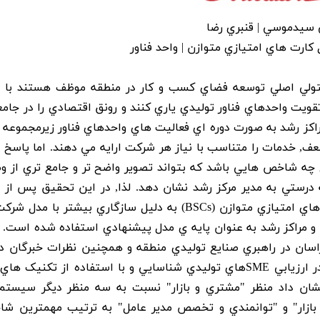
سيدموسي | قنبري رضا
 متولي اصلي توسعه فضاي کسب و کار در منطقه موظف هستند با 
 تقويت واحدهاي فناور توليدي ياري کنند و رونق اقتصادي را در جامع
 مراکز رشد به صورت دوره اي فعاليت هاي واحدهاي فناور زيرمجموعه خ
ف, خدمات را متناسب با نياز هر شرکت ارايه مي دهند. اما پاسخ ب
چه شاخص هايي باشد که بتواند تصوير واضح تر و جامع تري از 
درستي به مدير مرکز رشد نشان دهد. لذا, در اين تحقيق پس از 
سيستم هاي رايج ارزيابي عملکرد, سيستم کارت هاي امتيازي متوازن (BSCs) به دليل سازگاري بيشتر ب
SM) مستقر در پارک ها و مراکز رشد به عنوان پايه ي مدل پيشنهادي استفاده شده ا
و فناوري خراسان در راهبري صنايع توليدي منطقه و همچنين نظرات خبرگان د
مراکز رشد کشور و جهان, تعداد 104 شاخص موثر در ارزيابي SMEهاي توليدي شناسايي و با استفاده از تکني
 بازار" و "توانمندي و تخصص مدير عامل" به ترتيب مهمترين ش