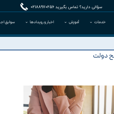
سؤالی دارید؟ تماس بگیرید 02188970256
خدمات
آموزش
اخبار و رویدادها
سوابق اجر
مدیریت طرح MC
ارائه نرم‌افزار به عنوان SaaS
ح دولت