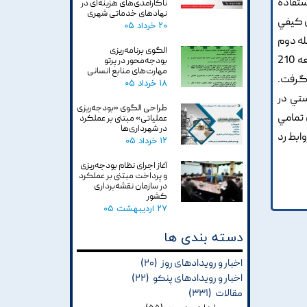
ستفاده
ناکارآمدی‌های هزینه‌ای در
نهادهای خدماتی شهری
ش کيفي
۲۰ خرداد ۰۵
له دوم
الگوی برنامه‌ریزی
متغيرهاي 27 گانه احصا شده, در قالب پرسشنامه اي تنظيم و در بين نمونه اي 132 نفري که با استفاده از جدول مورگان از بين جامعه 210
بودجه‌محور در پرتو
مهارت‌های منابع انسانی
 گرفت.
۱۸ خرداد ۰۵
ه بايستي در
طراحی الگوی «بودجه‌ریزی
 تاييد قرار گرفت. همچنين با توجه به اين که قدر مطلق مقدار آماره t براي تمامي
عملیاتی» مبتنی بر عملکرد
در شهرداری‌ها
د, لذا هيچ کدام از روابط رد
۱۲ خرداد ۰۵
آغاز اجرای نظام بودجه‌ریزی
و پرداخت مبتنی بر عملکرد
در سازمان نقشه‌برداری
کشور
۲۷ اردیبهشت ۰۵
دسته بندی ها
اخبار و رویدادهای روز
(۲۰)
اخبار و رویدادهای پنکو
(۲۲)
مقالات
(۳۳۱)