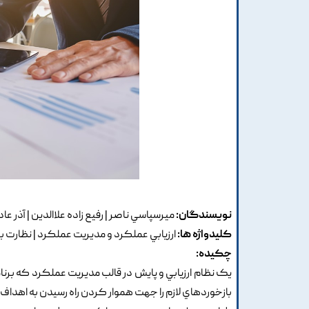
نویسندگان:
ميرسپاسي ناصر | رفيع زاده علاالدين | آذر عا
کلیدواژه ها:
ارزيابي عملکرد و مديريت عملکرد | نظارت 
چکیده:
يک نظام ارزيابي و پايش در قالب مديريت عملکرد که برن
بازخوردهاي لازم را جهت هموار کردن راه رسيدن به اهداف 