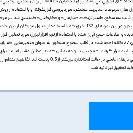
 هاي اجرايي مي باشد. براي انجام اين مطالعه, از روش تحقيق ترکيبي ا
 هاي مربوط به مديريت عملکرد موردبررسي قرارگرفته و با استفاده از رو
 قالب سه سطح, «استراتژيک», «سازمان» و «کارکنان» کدبندي شد. در مرح
ده و اطلاعات جمع آوري شده با استفاده از نرم افزار ليزرل مورد تحليل قرار
يافته هاي تحقيق حاکي از اين است که تمامي متغيرهاي 27 گانه احصا شده در قالب سطوح مذکور, به عنوان متغيرهايي ک
طراحي مدل مديريت عملکرد موردتوجه قرار گيرند, مورد
روابط بين متغيرها بزرگتر از مقدار بحراني 1.96 و نيز تمامي بارهاي عاملي در حالت استاندارد بزرگتر از 0.5 بدست آم
يه تحقيق نيز تائيد شد.