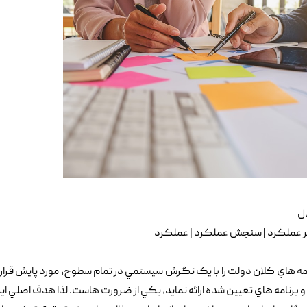
دل
بر عملکرد | سنجش عملکرد | عملکرد
امه هاي کلان دولت را با يک نگرش سيستمي در تمام سطوح, مورد پايش قرار 
و برنامه هاي تعيين شده ارائه نمايد, يکي از ضرورت هاست. لذا هدف اصلي اين