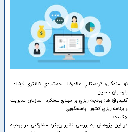
نویسندگان:
کردستاني غلامرضا | جمشيدي کلانتري فرشاد |
پارسيان حسين
کلیدواژه ها:
بودجه ريزي بر مبناي عملکرد | سازمان مديريت
و برنامه ريزي کشور | پاسخگويي
چکیده:
در اين پژوهش به بررسي تاثير رويکرد مشارکتي در بودجه