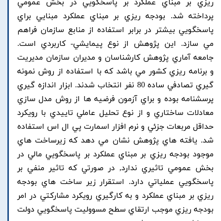
ريزي بر مبناي عملکرد بر پاسخگويي در بخش عمومي
پرداخته شد. بودجه ريزي بر مبناي عملکرد مبنايي براي
پاسخگويي بيشتر در برابر استفاده از منابع سازمان فراهم
مي سازد. اين پژوهش از نوع پيمايشي- کاربردي است.
جامعه آماري پژوهش کارشناسان و مديران سازمان مديريت
و برنامه ريزي کشور مي باشد که با استفاده از روش نمونه
گيري تصادفي ساده 80 نفر انتخاب شدند. ابزار اندازه گيري
پرسشنامه بوده و براي آزمون فرضيه ها از روش مدل سازي
معادلات ساختاري و از نوع تحليل عاملي تاييدي با رويکرد
حداقل مربعات جزئي و نرم افزار اسمارت پي ال اس استفاده
شد. يافته هاي پژوهش نشان مي دهد که زيرساخت هاي
موجود بودجه ريزي بر مبناي عملکرد بر پاسخگويي مالي در
بخش عمومي تاثيري ندارد, در صورتي که تاثير منفي بر
پاسخگويي عملياتي دارد. استقرار زير ساخت هاي بودجه
ريزي بر مبناي عملکرد و به کارگيري رويکرد مشارکتي در امر
بودجه ريزي موجب ارتقاي سطح مسووليت پاسخگويي دولت