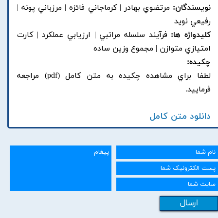
نویسندگان:
مرتضوي بهادر | کرماجاني فائزه | مرزباني پونه |
رفيعي نويد
کلیدواژه ها:
فرآيند سلسله مراتبي | ارزيابي عملکرد | کارت
امتيازي متوازن | مجموع وزين ساده
چکیده:
لطفا براي مشاهده چکيده به متن کامل (pdf) مراجعه
فرماييد.
دانلود متن کامل
ارسال