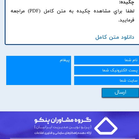
چکیده:
لطفا براي مشاهده چکيده به متن کامل (PDF) مراجعه
فرماييد.
دانلود متن کامل
ارسال