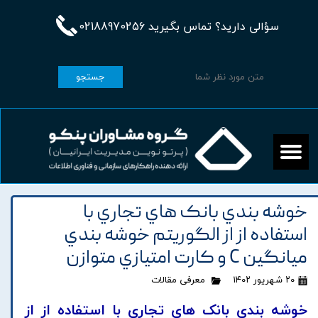
سؤالی دارید؟ تماس بگیرید 02188970256
جستجو
خوشه بندي بانک هاي تجاري با
استفاده از از الگوريتم خوشه بندي
ميانگين C و کارت امتيازي متوازن
۲۰ شهریور ۱۴۰۲
معرفی مقالات
خوشه بندي بانک هاي تجاري با استفاده از از