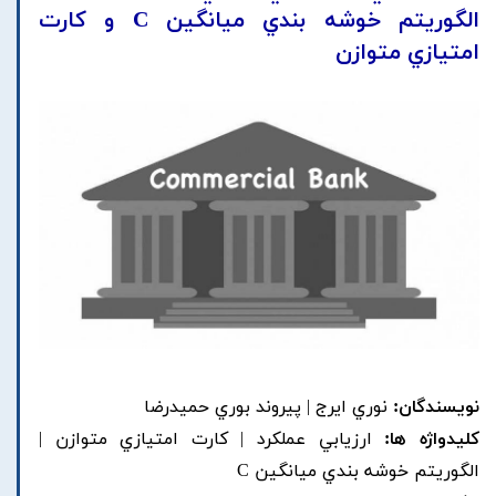
الگوريتم خوشه بندي ميانگين C و کارت
امتيازي متوازن
نویسندگان:
نوري ايرج | پيروند بوري حميدرضا
کلیدواژه ها:
ارزيابي عملکرد | کارت امتيازي متوازن |
الگوريتم خوشه بندي ميانگين C