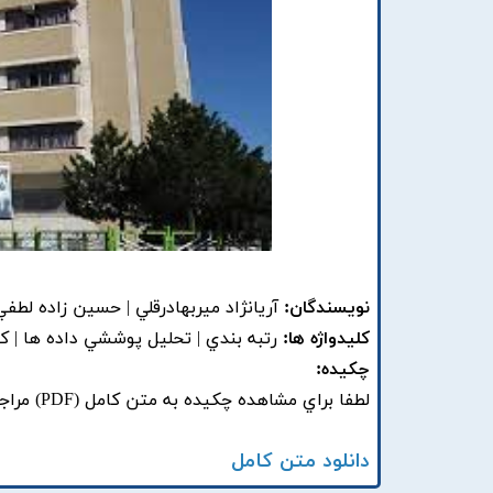
نویسندگان:
آريانژاد ميربهادرقلي | حسين زاده لطفي
کلیدواژه ها:
رتبه بندي | تحليل پوششي داده ها | کنت
چکیده:
لطفا براي مشاهده چکيده به متن کامل (PDF) مراجعه فرماييد.
دانلود متن کامل