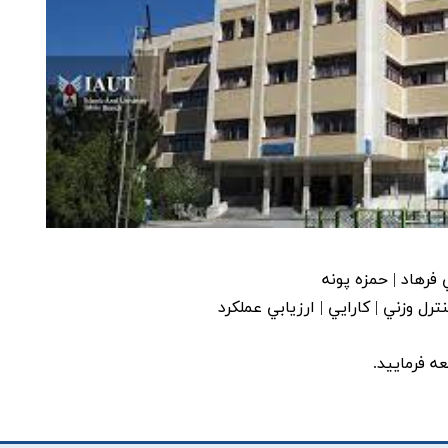
 فرهاد | حمزه پونه
رل وزني | کارايي | ارزيابي عملکرد