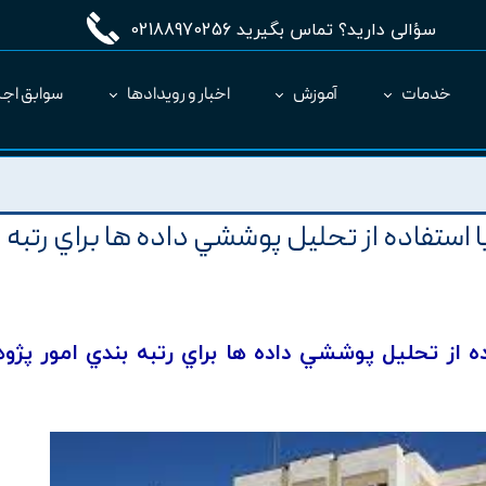
سؤالی دارید؟ تماس بگیرید 02188970256
خدمات
آموزش
اخبار و رویدادها
سوابق اجر
مدیریت طرح MC
ارائه نرم‌افزار به عنوان SaaS
استفاده از تحليل پوششي داده ها براي رتبه
ده از تحليل پوششي داده ها براي رتبه بندي امور پژ