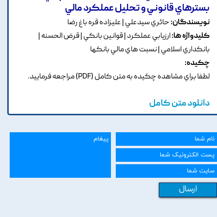
بسترهاي قانوني و تحليل عملکرد مالي
نویسندگان:
حائري سيدعلي | عليزاده قره باغ رضا
کلیدواژه ها:
ارزيابي عملکرد | قوانين بانکي | قرض الحسنه |
بانکداري اسلامي | نسبت هاي مالي بانکها
چکیده:
لطفا براي مشاهده چکيده به متن کامل (PDF) مراجعه فرماييد.
دانلود متن کامل
ارسال