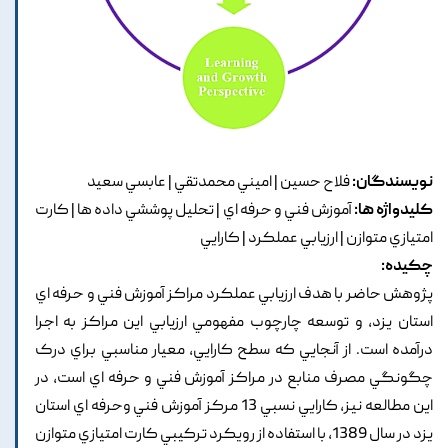
نویسندگان:
فلاح حسين | اميني محمدتقي | عابسي سعيد
کلیدواژه ها:
آموزش فني و حرفه اي | تحليل پوششي داده ها | کارت
امتيازي متوازن | ارزيابي عملکرد | کارايي
چکیده:
پژوهش حاضر با هدف ارزيابي عملکرد مراکز آموزش فني و حرفه اي
استان يزد, و توسعه چارچوب مفهومي ارزيابي اين مراکز به اجرا
درآمده است. از آنجايي که سطح کارايي, معيار مناسبي براي درک
چگونگي مصرف منابع در مراکز آموزش فني و حرفه اي است, در
اين مطالعه نيز, کارايي نسبي 13 مرکز آموزش فني وحرفه اي استان
يزد در سال 1389, با استفاده از رويکرد ترکيبي کارت امتيازي متوازن