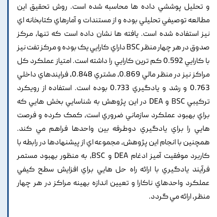
و تحليل پوششي داده ها محاسبه شده است. روش تحقيق اين
مطالعه توصيفي تحليلي بوده و از مستندات و آمارهاي کتابخانه اي
نيز استفاده شده است. يافته ها نشان داده است که تنها, مرکز
صدوق در هر چهار منظر BSC داراي کارايي يک بوده و مرکز تفت نيز
با کارايي 0.592 کم ترين کارايي را داشته است. امتياز عملکرد کل
مراکز نيز در منظر مالي 0.869, مشتري 0.848, فرايندهاي داخلي
0.763 و رشد و يادگيري 0.733 بوده است. استفاده از رويکرد
ترکيبي BSC و DEA در اين پژوهش به شناسايي بخش هايي که
براي بهبود عملکرد سازماني ضروري است, کمک کرده و فرصت
هايي را براي يادگيري دوطرفه بين واحدها فراهم مي کند.
همچنين با انجام اين پژوهش, مجموعه اي از پيشنهادها در رابطه با
کاربرد موفقيت آميز ادغام DEA و BSC, به منظور بهبود مستمر
فرآيند يادگيري با ارائه راه حل هايي براي افزايش سطح کيفي
عملکرد واحدهاي ناکارا و تعيين اندازه بهينه مراکز در هر چهار
منظر, ارائه مي گردد.