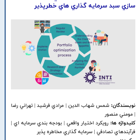
سازي سبد سرمايه گذاري هاي خطرپذير
نویسندگان:
شمس شهاب الدين | مرادي فرشيد | تهراني رضا
| مومني منصور
کلیدواژه ها:
رويکرد اختيار واقعي | بودجه بندي سرمايه اي |
فرآيندهاي تصادفي | سرمايه گذاري مخاطره پذير