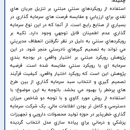
چکیده:
استفاده از رويکردهاي سنتي مبتني بر تنزيل جريان هاي
نقدي براي ارزيابي و مقايسه فرصت هاي سرمايه گذاري در
بسياري از صنايع رايج است. از آنجا که در اين نوع سرمايه
گذاري عدم اطمينان قابل توجهي وجود دارد, تکيه بر
رويکردهاي سنتي به دليل در نظر نگرفتن انعطاف مديريتي
مي تواند به تصميم گيرهاي نادرستي منجر شود. در اين
پژوهش رويکرد مبتني بر اختيار واقعي در بودجه بندي
سرمايه اي با رويکرد سنتي مقايسه شده است. فرضيه
پژوهش اين است که رويکرد اختيار واقعي, کيفيت فرآيند
تصميم گيري و انتخاب سبد سرمايه گذاري از بين طرح
هاي پرخطر را بهبود مي بخشد. باتوجه به اين موضوع؛ با
استفاده از روش مورد کاوي و با توجه دو شاخص ميزان
دسترسي و کامل تر بودن اطلاعات مالي, يک شرکت سرمايه
گذاري خطرپذير در حوزه توليد محصولات دارويي و تجهيزات
پزشکي و درماني براي پياده سازي مدل انتخاب گرديده