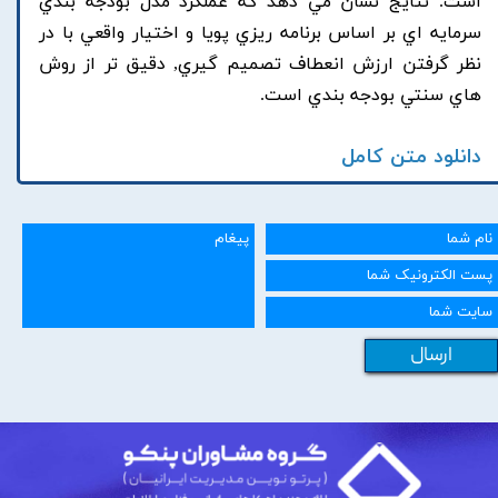
است. نتايج نشان مي دهد که عملکرد مدل بودجه بندي
سرمايه اي بر اساس برنامه ريزي پويا و اختيار واقعي با در
نظر گرفتن ارزش انعطاف تصميم گيري, دقيق تر از روش
هاي سنتي بودجه بندي است.
دانلود متن کامل
ارسال