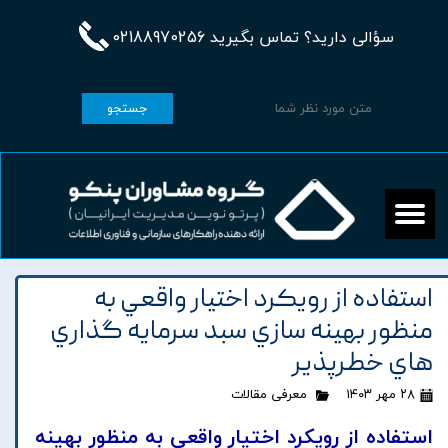
سؤالی دارید؟ تماس بگیرید 02188970256
جستجو
استفاده از رويکرد اختيار واقعي به
منظور بهينه سازي سبد سرمايه گذاري
هاي خطرپذير
۲۸ مهر ۱۴۰۳
معرفی مقالات
استفاده از رويکرد اختيار واقعي به منظور بهينه