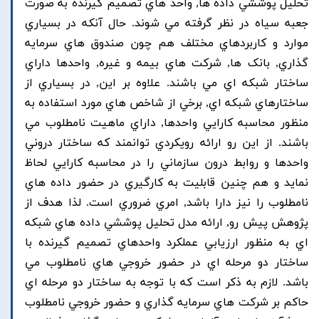
تحليل پوششي داده ها, واحد هاي تصميم گيرنده به صورت
جعبه سياه در نظر گرفته مي شوند. حال آنکه در بسياري
موارد و کاربردهاي مختلف هم چون صندوق هاي سرمايه
گذاري, بانک ها, شرکت هاي بيمه و غيره, واحدها داراي
ساختار شبکه اي مي باشند. علاوه بر اين, در بسياري از
ساختارهاي شبکه اي, برخي از شاخص هاي مورد استفاده به
منظور محاسبه کارايي واحدها, داراي ماهيت نامطلوب مي
باشند. از اين رو ارائه رويکردي توانمند که ساختار دروني
واحدها و روابط درون سازماني را در محاسبه کارايي لحاظ
نمايد و هم چنين قابليت به کارگيري در حضور داده هاي
نامطلوب را نيز دارا باشد, امري ضروري است. لذا هدف از
پژوهش پيش رو, ارائه مدل تحليل پوششي داده هاي شبکه
اي به منظور ارزيابي عملکرد واحدهاي تصميم گيرنده با
ساختار دو مرحله اي در حضور خروجي هاي نامطلوب مي
باشد. لازم به ذکر است که با توجه به ساختار دو مرحله اي
حاکم بر شرکت هاي سرمايه گذاري و حضور خروجي نامطلوب