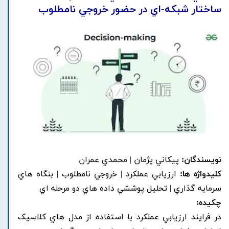
ساختار شبکه-اي در حضور خروجي نامطلوب
نویسندگان:
پيکاني پژمان | محمدي عمران
کلیدواژه ها:
ارزيابي عملکرد | خروجي نامطلوب | بنگاه هاي
سرمايه گذاري | تحليل پوششي داده هاي دو مرحله اي
چکیده:
در فرايند ارزيابي عملکرد با استفاده از مدل هاي کلاسيک