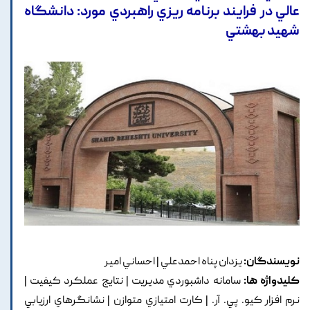
عالي در فرايند برنامه ريزي راهبردي مورد: دانشگاه
شهيد بهشتي
نویسندگان:
يزدان پناه احمدعلي | احساني امير
کلیدواژه ها:
سامانه داشبوردي مديريت | نتايج عملکرد کيفيت |
نرم افزار کيو. پي. آر. | کارت امتيازي متوازن | نشانگرهاي ارزيابي