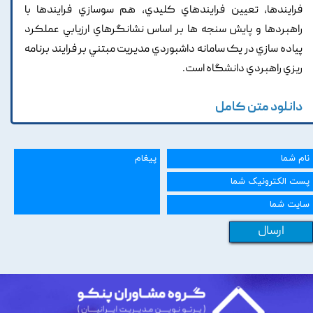
فرايندها, تعيين فرايندهاي کليدي, هم سوسازي فرايندها با
راهبردها و پايش سنجه ها بر اساس نشانگرهاي ارزيابي عملکرد
پياده سازي در يک سامانه داشبوردي مديريت مبتني بر فرايند برنامه
ريزي راهبردي دانشگاه است.
دانلود متن کامل
ارسال