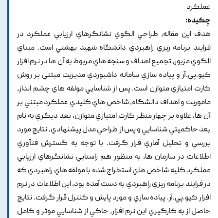
عملکرد
چکیده:
هدف اين مقاله, طراحي الگوي نشانگرهاي ارزيابي عملکرد در
فرايند برنامه ريزي راهبردي دانشگاه شهيد بهشتي است. مبناي
الگوي مزبور, تجميع اهداف و سنجه هاي مربوط به آن ها در نرم افزار
کيو.پي.آر و پياده سازي سامانه داشبوردي مديريت مبتني بر روش
کارت امتيازي متوازن است. پس از شناسايي مولفه هاي چشم انداز,
ماموريت و اهداف دانشگاه, شاخص هاي کليدي عملکرد مبتني بر
آن ها, علاوه بر چهار منظر کارت امتيازي متوازن, بعد ديگري به نام
بعد حاکميتي شناسايي و پس از طراحي مدل پيشنهادي, نتايج مورد
بررسي و تحليل آماري قرار گرفت. با توجه به گسترش فنآوري
اطلاعات در سازمان ها, به منظور هم راستايي نشانگرهاي ارزيابي
عملکرد کليه شاخص هاي استخراج شده با مولفه هاي راهبردي که
در فرايند برنامه ريزي راهبردي به دست آمده بود, اين اطلاعات در نرم
افزار کيو.پي.آر. پياده سازي و مورد پايش و کنترل قرار گرفت. نتايج
حاصل از به کارگيري اين نرم افزار, حاکي از شناسايي موثر و کامل