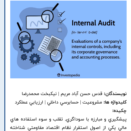
نویسندگان:
قدس حسن آباد مريم | نيکبخت محمدرضا
کلیدواژه ها:
مشروعيت | حسابرسي داخلي | ارزيابي عملکرد
چکیده:
پيشگيري و مبارزه با سوداگري, تقلب و سوء استفاده هاي
مالي يکي از اصول استقرار نظام اقتصاد مقاومتي شناخته