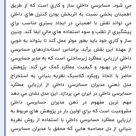
مي شود. حسابرسي داخلي ساز و کاري است که از طريق
اطمينان بخشي نسبت به اثربخش بودن کنترل هاي داخلي
مي تواند نقش با اهميتي در ايجاد بستري مناسب براي
پيشگيري از تقلب و سوء استفاده هاي مالي ايفا کند. چنين
ساز و کاري خود بايد بطور موثر عمل کند تا بتواند به خوبي
از عهده اين نقش برآيد. براساس استانداردهاي حسابرسي
داخلي ارزيابي عملکرد زيرساختي است که به مدير حسابرسي
داخلي در بهبود و کيفيت عملکرد کمک مي کند. پژوهش
حاضر با اتخاذ رويکرد کلاسيک نظريه بنياني به استخراج
مدل ذهني مديران حسابرسي داخلي از ارزيابي عملکرد
حسابرسي داخلي در ايران مي پردازد. اين مدل نشان مي دهد
مهم ترين مفهوم در ذهن مديران حسابرسي داخلي
مشروعيت است که براي اولين بار در پژوهش هاي مربوط به
ارزيابي عملکرد حسابرسي داخلي با استفاده از روش نظريه
بنياني از دل مصاحبه هايي که محقق با مديران حسابرسي