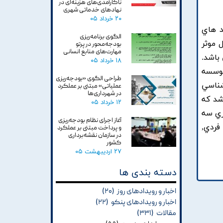
ناکارآمدی‌های هزینه‌ای در
نهادهای خدماتی شهری
۲۰ خرداد ۰۵
د هاي
الگوی برنامه‌ریزی
 موثر
بودجه‌محور در پرتو
مهارت‌های منابع انسانی
باشد.
۱۸ خرداد ۰۵
موسسه
طراحی الگوی «بودجه‌ریزی
رک کارشناسي
عملیاتی» مبتنی بر عملکرد
در شهرداری‌ها
شد که
۱۲ خرداد ۰۵
اري سه
آغاز اجرای نظام بودجه‌ریزی
طح فردي,
و پرداخت مبتنی بر عملکرد
در سازمان نقشه‌برداری
کشور
۲۷ اردیبهشت ۰۵
دسته بندی ها
اخبار و رویدادهای روز
(۲۰)
اخبار و رویدادهای پنکو
(۲۲)
مقالات
(۳۳۱)