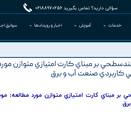
سؤالی دارید؟ تماس بگیرید 02188970256
خدمات
آموزش
اخبار و رویدادها
سوابق اجر
مدیریت طرح MC
ارائه نرم‌افزار به عنوان SaaS
دسطحي بر مبناي کارت امتيازي متوازن مورد
 کاربردي صنعت آب و برق
ي بر مبناي کارت امتيازي متوازن مورد مطالعه: م
رق