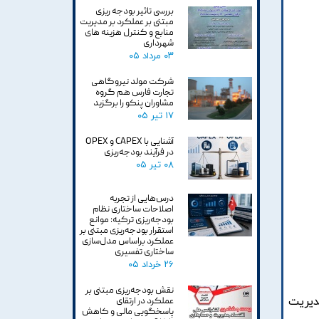
بررسی تاثیر بودجه ریزی
مبتنی بر عملکرد بر مدیریت
منابع و کنترل هزینه های
شهرداری
۰۳ مرداد ۰۵
شرکت مولد نیروگاهی
تجارت فارس هم گروه
مشاوران پنکو را برگزید
۱۷ تیر ۰۵
آشنایی با CAPEX و OPEX
در فرآیند بودجه‌ریزی
۰۸ تیر ۰۵
درس‌هایی از تجربه
اصلاحات ساختاری نظام
بودجه‌ریزی ترکیه: موانع
استقرار بودجه‌ریزی مبتنی بر
عملکرد براساس مدل‌سازی
ساختاری تفسیری
۲۶ خرداد ۰۵
نقش بودجه‌ریزی مبتنی بر
ديريت
عملکرد در ارتقای
پاسخگویی مالی و کاهش