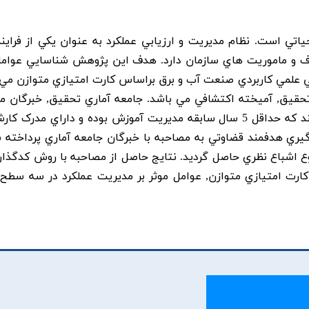
اتي است. نظام مديريت و ارزيابي عملکرد به عنوان يکي از فراين
 و ماموريت هاي سازمان دارد. هدف اين پژوهش شناسايي عوامل
علمي کاربردي صنعت آب و برق براساس کارت امتيازي متوازن مي 
قيق, آميخته اکتشافي مي باشد. جامعه آماري تحقيق, خبرگان 
آموزش عالي علمي کاربردي صنعت آب و برق هستند که حداقل 5 سال سابقه مديريت آموزش بوده و داراي مد
 گيري هدفمند قضاوتي به مصاحبه با خبرگان جامعه آماري پرداخته 
ت به موضوع اشباع نظري حاصل گرديد. نتايج حاصل از مصاحبه با روش کدگذ
 مورد تحليل قرار گرفت و در قالب 4 بعد کارت امتيازي متوازن, عوامل موثر بر مديريت عملکرد در سه س