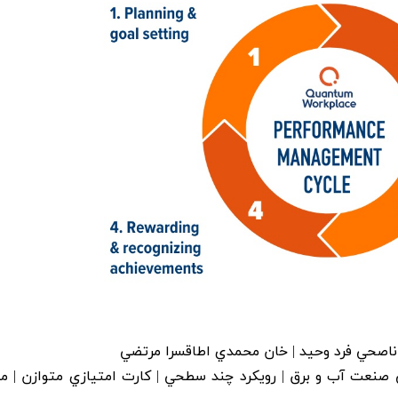
| ناصحي فرد وحيد | خان محمدي اطاقسرا مرتضي
 صنعت آب و برق | رويکرد چند سطحي | کارت امتيازي متوازن | م