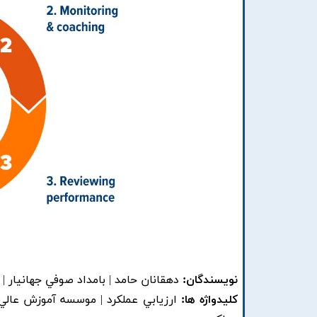
نویسندگان:
دهقانان حامد | بامداد صوفي جهانيار 
کلیدواژه ها:
ارزيابي عملکرد | موسسه آموزش عالي