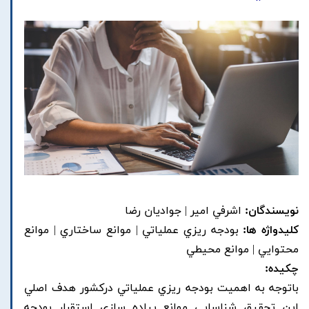
نویسندگان:
اشرفي امير | جواديان رضا
کلیدواژه ها:
بودجه ريزي عملياتي | موانع ساختاري | موانع
محتوايي | موانع محيطي
چکیده:
باتوجه به اهميت بودجه ريزي عملياتي درکشور هدف اصلي
اين تحقيق شناسايي موانع پياده سازي استقرار بودجه