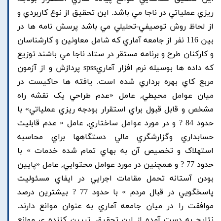
ريزي عملياتي در ناجا مي باشد. اين تحقيق از نوع کاربردي و
از لحاظ روش توصيفي-تحليلي مي باشد پرسش نامه ها در
بين 116 نفر از جامعه آماري که شامل معاونين و کارشناسان
و کارکنان طرح و برنامه مستقر در ستاد ناجا مي باشند توزيع
که داده ها بوسيله نرم افزار آماريspss پردازش و از آزمون
مربع کاي بهره برداري شده است. يافته ها حاکيست در
ميان عوامل محيطي, عامل «عدم طراحي يک نقشه راه
مشخص و قابل قبول براي استقرار بودجه ريزي عملياتي» با
حدود 84 ? و در مورد عوامل ساختاري, عامل « عدم قابليت
حسابداري وگزارشگري مالي دستگاهها براي محاسبه
استهلاک و تخصيص آن به بهاي تمام شده خدمات » با
حدود 77 ? و همچنين در مورد عوامل محتوايي, عامل «پايين
بودن آستانه تحمل مقامات اجرايي در ايفاي مسئوليت
پاسخگويي در قبال مردم » با حدود 77 ? بيشترين درصد
موافقت را در ميان جامعه آماري به عنوان موانع دارند.
نتايج به دست آمده از اين تحقيق, تبيين کننده ي موانع