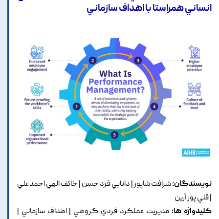
انساني همراستا با اهداف سازماني
نویسندگان:
شرافت شاپور | دانايي فرد حسن | خائف الهي احمدعلي
| قلي پور آرين
کلیدواژه ها:
مديريت عملکرد فردي گروهي | اهداف سازماني |