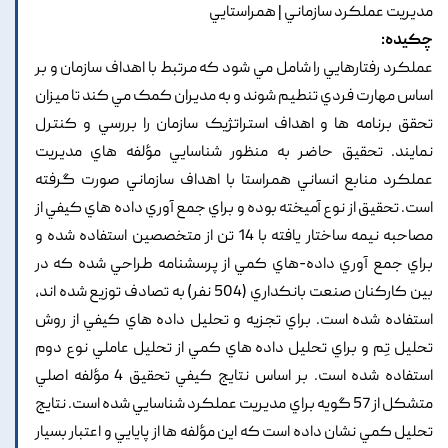
مديريت عملکرد سازماني | همراستايي
چکیده:
عملکرد رفتارهايي را شامل مي شود که مرتبط با اهداف سازمان و بر
اساس مهارت فردي تنطيم شوند و به مديران کمک مي کند تا ميزان
تحقق برنامه ها و اهداف استراتژيک سازمان را بررسي و کنترل
نمايند. تحقيق حاضر به منظور شناسايي مؤلفه هاي مديريت
عملکرد منابع انساني همراستا با اهداف سازماني صورت گرفته
است. تحقيق از نوع آميخته بوده و براي جمع آوري داده هاي کيفي از
مصاحبه نيمه ساختار يافته با 14 تن از متخصصين استفاده شده و
براي جمع آوري داده-هاي کمي از پرسشنامه طراحي شده که در
بين کارکنان صنعت بانکداري (504 نفر) به تصادف توزيع شده اند,
استفاده شده است. براي تجزيه و تحليل داده هاي کيفي از روش
تحليل تِم و براي تحليل داده هاي کمي از تحليل عاملي نوع دوم
استفاده شده است. بر اساس نتايج کيفي تحقيق 4 مؤلفه اصلي
متشکل از 57 گويه براي مديريت عملکرد شناسايي شده است. نتايج
تحليل کمي نشان داده است که اين مؤلفه ها از پايايي و اعتبار بسيار