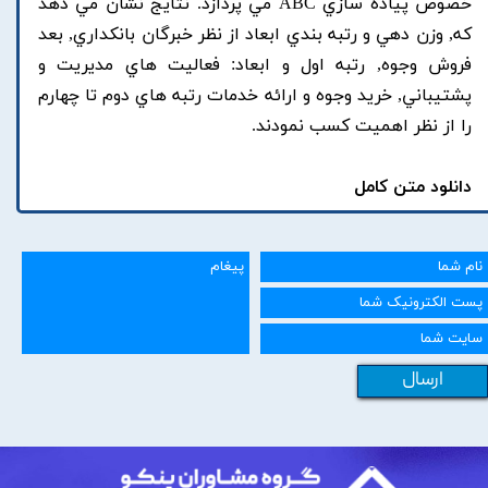
خصوص پياده سازي ABC مي پردازد. نتايج نشان مي دهد
که, وزن دهي و رتبه بندي ابعاد از نظر خبرگان بانکداري, بعد
فروش وجوه, رتبه اول و ابعاد: فعاليت هاي مديريت و
پشتيباني, خريد وجوه و ارائه خدمات رتبه هاي دوم تا چهارم
را از نظر اهميت کسب نمودند.
دانلود متن کامل
ارسال