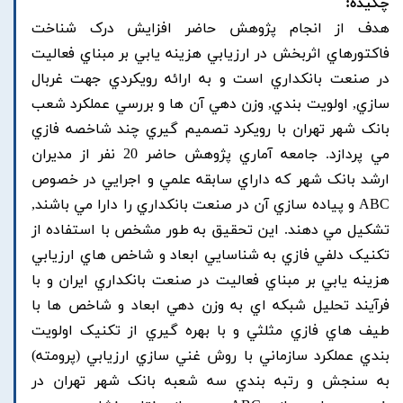
چکیده:
هدف از انجام پژوهش حاضر افزايش درک شناخت
فاکتورهاي اثربخش در ارزيابي هزينه يابي بر مبناي فعاليت
در صنعت بانکداري است و به ارائه رويکردي جهت غربال
سازي, اولويت بندي, وزن دهي آن ها و بررسي عملکرد شعب
بانک شهر تهران با رويکرد تصميم گيري چند شاخصه فازي
مي پردازد. جامعه آماري پژوهش حاضر 20 نفر از مديران
ارشد بانک شهر که داراي سابقه علمي و اجرايي در خصوص
ABC و پياده سازي آن در صنعت بانکداري را دارا مي باشند,
تشکيل مي دهند. اين تحقيق به طور مشخص با استفاده از
تکنيک دلفي فازي به شناسايي ابعاد و شاخص هاي ارزيابي
هزينه يابي بر مبناي فعاليت در صنعت بانکداري ايران و با
فرآيند تحليل شبکه اي به وزن دهي ابعاد و شاخص ها با
طيف هاي فازي مثلثي و با بهره گيري از تکنيک اولويت
بندي عملکرد سازماني با روش غني سازي ارزيابي (پرومته)
به سنجش و رتبه بندي سه شعبه بانک شهر تهران در