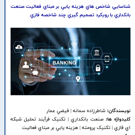
شناسايي شاخص هاي هزينه يابي بر مبناي فعاليت صنعت
بانکداري با رويکرد تصميم گيري چند شاخصه فازي
نویسندگان:
شاطرزاده سمانه | فيضي عمار
کلیدواژه ها:
صنعت بانکداري | تکنيک فرآيند تحليل شبکه
اي فازي | تکنيک پرومته | هزينه يابي بر مبناي فعاليت