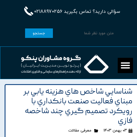
سؤالی دارید؟ تماس بگیرید 02188970256
جستجو
شناسايي شاخص هاي هزينه يابي بر
مبناي فعاليت صنعت بانکداري با
رويکرد تصميم گيري چند شاخصه
فازي
۰۳ بهمن ۱۴۰۳
معرفی مقالات