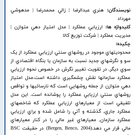
نویسندگان:
هنري عبدالرضا | زالي محمدرضا | مدهوشي
مهرداد
کلیدواژه ها:
ارزيابي عملکرد | مدل امتياز دهي متوازن |
مديريت عملکرد | شرکت توزيع کالا
چکیده:
محدوديتهاي موجود در روشهاي سنتي ارزيابي عملکرد از يک
سو و نگرشهاي جديد نسبت به سازمان يا بنگاه اقتصادي از
سوي ديگر, در تقويت تغيير نگرش در خصوص نحوه ارزيابي
عملکرد سازمانها نقش چشمگيري داشته است.مدل امتياز
دهي متوازن از جمله روشهايي است که نارسائيها و تواقص
روشهاي سنتي ارزيابي عملکرد را پوشانده است. اين مدل
تلفيقي است از معيارهاي ارزيابي عملکرد که شاخصهاي
عملکرد جاري, گذشته و آتي را شامل شده و براي ارزيابي
عملکرد سازمان, معيارهاي غير مالي را در کنار معيارهاي
مالي قرار مي دهد.(Bergen, Benco, 2004) در حقيقت BSC