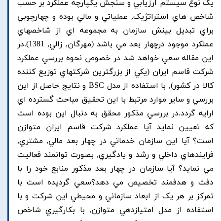
يک نوع سيستم ارزيابي و سنجش يکپارچه عملکرد بر حسب
شاخص هاي استراتژيک, عملياتي و مالي بوده و چهارچوبي
براي تبديل بينش سازمان به مجموعه اي از شاخصهاي
عملکرد موجود درچهار بعد مي باشد (مهرگان, زالي, 1381).در
اين مقاله سعي خواهد شد در خصوص نحوه بررسي عملکرد
شرکت قاسم ايران (يکي از بزرگترين شرکتهاي توزيع کننده
کالا در کشور), با استفاده از مدل BSC و نتايج حاصل از اين
بررسي و ساير موارد مرتبط با اين تحقيق مباحث گسترده اي
ارايه گردد.در بررسي مذکور محقق به دنبال اين بوده است
که تعيين نمايد آيا عملکرد شرکت قاسم ايران متوازن
است؟ آيا اين سازمان خدماتي در چهار بعد مالي, مشتري,
فرايندهاي داخلي و رشد و يادگيري, بصورت توانمند فعاليت
مي نمايد؟ آيا سازمان در چهار بعد مذکور منابع خود را با
دفت و هدفمند تخصيص مي دهد؟سعي گرديده است با
تمرکز بر هر يک از ابعاد سازماني و محيطي اين شرکت و با
استفاده از مدل امتيازدهي متوازن, با بکارگيري شاخص