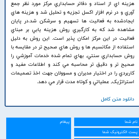
هزينه اي از اسناد و دفاتر حسابداري مرکز مورد نظر جمع
آوري و در نرم افزار اکسل تجزيه و تحليل شد و هزينه هاي
ايجادشده به فعاليت ها تسهيم و سرشکن شد.در پايان
مشاهده شد که به کارگيري روش هزينه يابي بر مبناي
فعاليت در اين مرکز امکان پذير است. اين روش به دليل
استفاده از مکانسيم ها و روش هاي صحيح تر در مقايسه با
روش حسابداري سنتي, بهاي تمام شده خدمات آموزشي را
صحيح تر و دقيق تر محاسبه مي کند و اطلاعات مفيد و
کاربردي را در اختيار مديران و مسوولان جهت اخذ تصميمات
استراتژيک, عملياتي و کوتاه مدت قرار مي دهد.
دانلود متن کامل