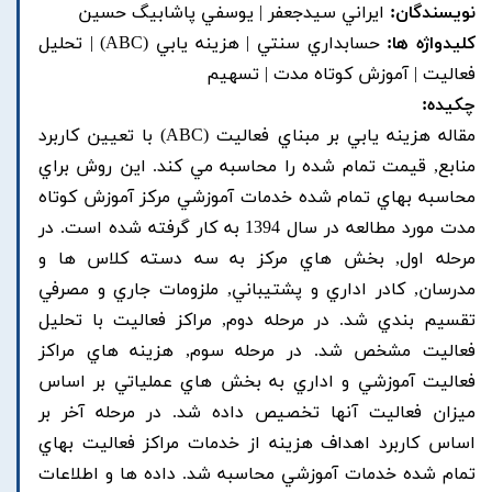
نویسندگان:
ايراني سيدجعفر | يوسفي پاشابيگ حسين
کلیدواژه ها:
حسابداري سنتي | هزينه يابي (ABC) | تحليل
فعاليت | آموزش کوتاه مدت | تسهيم
چکیده:
مقاله هزينه يابي بر مبناي فعاليت (ABC) با تعيين کاربرد
منابع, قيمت تمام شده را محاسبه مي کند. اين روش براي
محاسبه بهاي تمام شده خدمات آموزشي مرکز آموزش کوتاه
مدت مورد مطالعه در سال 1394 به کار گرفته شده است. در
مرحله اول, بخش هاي مرکز به سه دسته کلاس ها و
مدرسان, کادر اداري و پشتيباني, ملزومات جاري و مصرفي
تقسيم بندي شد. در مرحله دوم, مراکز فعاليت با تحليل
فعاليت مشخص شد. در مرحله سوم, هزينه هاي مراکز
فعاليت آموزشي و اداري به بخش هاي عملياتي بر اساس
ميزان فعاليت آنها تخصيص داده شد. در مرحله آخر بر
اساس کاربرد اهداف هزينه از خدمات مراکز فعاليت بهاي
تمام شده خدمات آموزشي محاسبه شد. داده ها و اطلاعات