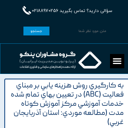
سؤالی دارید؟ تماس بگیرید 02188970256
جستجو
به کارگيري روش هزينه يابي بر مبناي
فعاليت (ABC) در تعيين بهاي تمام شده
خدمات آموزشي مرکز آموزش کوتاه
مدت (مطالعه موردي: استان آذربايجان
غربي)