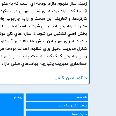
زمينه ساز مفهوم مازاد بودجه اي است که به عنوا
آن جا که مازاد بودجه اي نقش مهمي در عملکرد
کارکردها, و تعاريف اين مبحث و ارايه چارچوب جام
مديريت راهبردي انجام مي شود. با استفاده از مطا
بودجه. اجزاي مهم اين بخش ها دلالت بر آن دار
کنترل مديريت دقيق براي تنظيم اهداف بودجه طراحي
ريزي راهبردي کمک کند. اهميت چارچوب پيشنهادي
حسابداري مديريت يکپارچه, پيامدهاي منفي مازاد ب
دانلود متن کامل