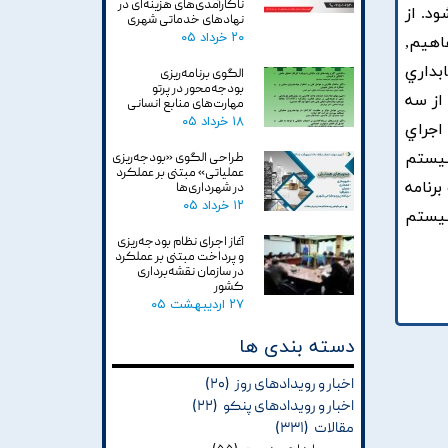
ناکارآمدی‌های هزینه‌ای در
د. از
نهادهای خدماتی شهری
۲۰ خرداد ۰۵
اهيم,
بداري
الگوی برنامه‌ریزی
بودجه‌محور در پرتو
از سه
مهارت‌های منابع انسانی
۱۸ خرداد ۰۵
ودجه اي دولتي؛ 2. فرايند تدوين بودجه؛ و 3. فرايند اجراي
سيستم
طراحی الگوی «بودجه‌ریزی
عملیاتی» مبتنی بر عملکرد
رنامه
در شهرداری‌ها
۱۲ خرداد ۰۵
سيستم
آغاز اجرای نظام بودجه‌ریزی
و پرداخت مبتنی بر عملکرد
در سازمان نقشه‌برداری
کشور
۲۷ اردیبهشت ۰۵
دسته بندی ها
اخبار و رویدادهای روز
(۲۰)
اخبار و رویدادهای پنکو
(۲۲)
مقالات
(۳۳۱)