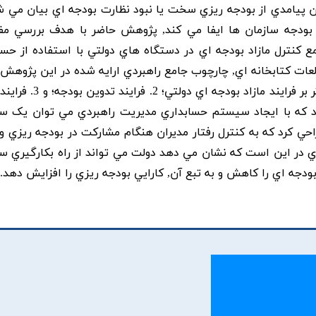
ن پيامدي از بودجه ريزي سخت يا نبود نظارت بودجه اي بيان مي شو
 بودجه سازمان ها ايفا مي کند, پژوهش حاضر با هدف بررسي مف
ع کنترل مازاد بودجه اي در دستگاه هاي دولتي با استفاده از حسا
لعات کتابخانه اي, چارچوب جامع راهبردي ارايه شده در اين پژوهش 
بخش اصلي تشکيل مي شود: 1. سازه هاي کلي موثر بر فرايند مازاد ب
ند که با ايجاد سيستم حسابداري مديريت راهبردي مي توان يک 
 کرد که به کنترل رفتار مديران هنگام مشارکت در بودجه ريزي و ب
 در اين است که نشان مي دهد دولت مي تواند از راه بکارگيري 
ودجه اي را کاهش و به تبع آن, کارايي بودجه ريزي را افزايش دهد.