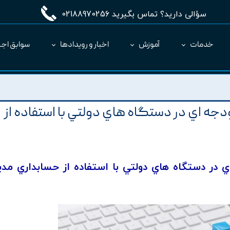
سؤالی دارید؟ تماس بگیرید 02188970256
خدمات
آموزش
اخبار و رویدادها
سوابق اجر
مدیریت طرح MC
ارائه نرم‌افزار به عنوان SaaS
دجه اي در دستگاه هاي دولتي با استفاده از
اي در دستگاه هاي دولتي با استفاده از حسابداري مد