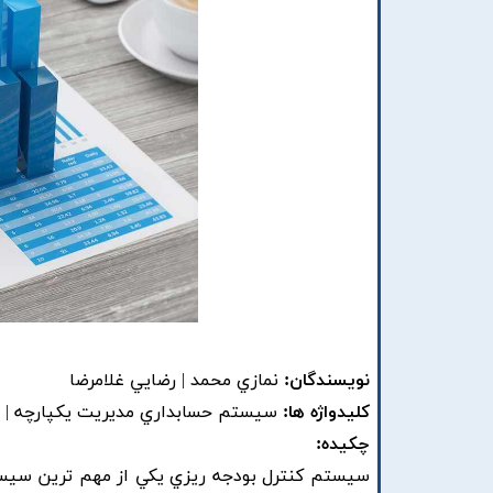
نویسندگان:
نمازي محمد | رضايي غلامرضا
کلیدواژه ها:
سيستم حسابداري مديريت يکپارچه | بود
چکیده:
سيستم کنترل بودجه ريزي يکي از مهم ترين سيست