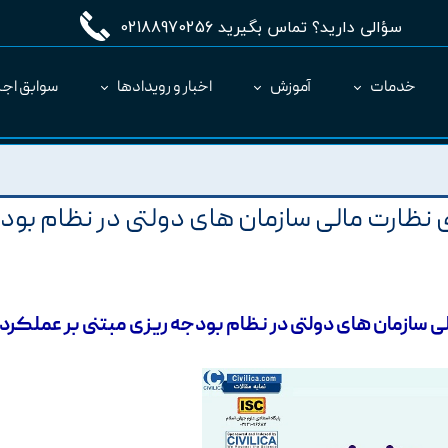
سؤالی دارید؟ تماس بگیرید 02188970256
خدمات
آموزش
اخبار و رویدادها
سوابق اجر
مدیریت طرح MC
ارائه نرم‌افزار به عنوان SaaS
 نظارت مالی سازمان های دولتی در نظام بود
ی سازمان های دولتی در نظام بودجه ریزی مبتنی بر عملکرد