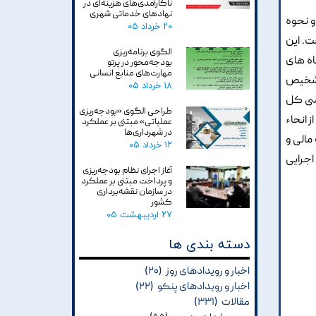
ناکارآمدی‌های هزینه‌ای در
نهادهای خدماتی شهری
و نحوه
۲۰ خرداد ۰۵
ت. این
الگوی برنامه‌ریزی
اه های
بودجه‌محور در پرتو
مهارت‌های منابع انسانی
 تشخیص
۱۸ خرداد ۰۵
رسی کل
طراحی الگوی «بودجه‌ریزی
ه نحوی از انحاء
عملیاتی» مبتنی بر عملکرد
در شهرداری‌ها
مالی و
۱۲ خرداد ۰۵
اجرایی
آغاز اجرای نظام بودجه‌ریزی
و پرداخت مبتنی بر عملکرد
در سازمان نقشه‌برداری
کشور
۲۷ اردیبهشت ۰۵
دسته بندی ها
اخبار و رویدادهای روز
(۲۰)
اخبار و رویدادهای پنکو
(۲۲)
مقالات
(۳۳۱)