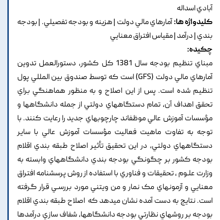
آبادي اسداله
کلیدواژه ها:
آمارهاي مالي دولت | هزينه و بودجه تفصيلي. | بودجه
بندي | درآمد | مقياس افتراق معنايي
چکیده:
مبناي تنظيم بودجه سال 1381 کل کشور, دستورالعمل تدوين
آمارهاي مالي دولت (GFS) است که توسط صندوق بين المللي پول
تنظيم شده است. پس از اين اصلاح و به منظور هماهنگي براي
تحقق اهداف آن, تمام دستگاههاي دولتي از جمله دانشگاهها و
مؤسسات آموزش عالي موظف‎اند چارچوبهاي جديد را رعايت کنند. با
توجه به تفاوت ماهيت فعاليت مؤسسات آموزش عالي با ساير
دستگاههاي دولتي, در اين تحقيق تأثير اصلاح طبقه بندي اقلام
بودجه کشور بر چگونگي بودجه بندي دانشگاههاي وابسته به
وزارت علـوم , تحقيقات و فناوري با استفاده از روش پرسشنامه افتراق
معنايي و آزمونهاي مک نمار و من ويتني مورد بررسـي قرار گرفته
است. نتايج به دست آمده نشان مي‎دهد که اصلاح طبقه بندي اقلام
بودجه بر روشهاي نظارتي بودجه دانشگاهها, شفاف سازي درآمدها