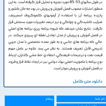
در طول سالهاي 53-85 مورد تجزيه و تحليل قرار گرفته است. به اين
منظور اعتبارات مصوب فصل آموزش و پرورش در بودجه کل کشور و
پانزده برنامه آن با استفاده از آزمونهاي کلموگروف اسميرنف,
ضرايب کشيدگي و چولگي و نيز درصد تغييرات مورد سنجش قرار
گرفت. نتايج نشان ميدهد که شيوه برنامه ريزي برنامه هاي اصلي
در فصل آموزش و پرورش از مدل تعادل نقطه اي پيروي ميکند. در
حالي که برنامه هاي جانبي و به طور عمده تخصصي با مدل جزيي
تدريجي قابل تعريف هستند. به نظر مي رسد علاوه بر عامل مهم
قيمت نفت و ترجيحات فرهنگي, اعتقادي خط مشي گذاران, ارتباط
نوع برنامه با ماموريت اصلي نهاد دولتي نيز در ايجاد نقاط فراز و فرود
در فصل آموزش و پرورش موثر است.
دانلود متن کامل