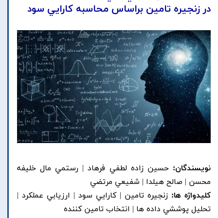
در زنجيره تامين براساس محاسبه کارايي سود
نویسندگان:
حسين زاده لطفي فرهاد | رستمي مال خليفه
محسن | صالح هيلدا | شفيعي مرتضي
کلیدواژه ها:
زنجيره تامين | کارايي سود | ارزيابي عملکرد |
تحليل پوششي داده ها | انتخاب تامين کننده