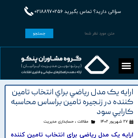
سؤالی دارید؟ تماس بگیرید 02188970256
جستجو
ارايه يک مدل رياضي براي انتخاب تامين
کننده در زنجيره تامين براساس محاسبه
کارايي سود
۲۷ شهریور ۱۴۰۲
مقالات
،
حسابداری مدیریت
ارايه يک مدل رياضي براي انتخاب تامين کننده