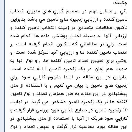
چکیده:
يکي از مسايل مهم در تصميم گيري هاي مديران انتخاب
تامين کننده و ارزيابي زنجيره هاي تامين مي باشد. بنابراين
تاکنون مطالعات متعددي در زمينه انتخاب تامين کننده و
ارزيابي آنها به وسيله تحليل پوششي داده ها انجام شده
است. ولي در مطالعاتي که تاکنون انجام گرفته است بر
انتخاب تامين کننده ها و ارزيابي آنها تمرکز شده است. و
روشي براي تعيين تعداد تامين کننده ها, , و نوع انها به
صورت هم زمان در يک زنجيره تامين ارايه نشده است.
بنابراين در اين مقاله در ابتدا مفهوم کارايي سود براي
زنجيره هاي تامين را بيان مي کنيم و با استفاده از مدل
پيشنهادي در اين مقاله به طور همزمان تعداد و نوع تامين
کننده ها در يک زنجيره تامين مشخص مي گردد. در نهايت
10 زنجيره تامين در صنايع غذايي مورد بررسي قرار گرفت و
کارايي سود هريک از آنها با استفاده از مدل پيشنهادي در
اين مقاله مورد محاسبه قرار گرفت و سپس تعداد و نوع