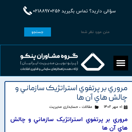
سؤالی دارید؟ تماس بگیرید 02188970256
جستجو
مروري بر پرتفوي استراتژيک سازماني و
چالش هاي آن ها
۰۱ مهر ۱۴۰۲
مقالات
،
حسابداری مدیریت
مروري بر پرتفوي استراتژيک سازماني و چالش
هاي آن ها