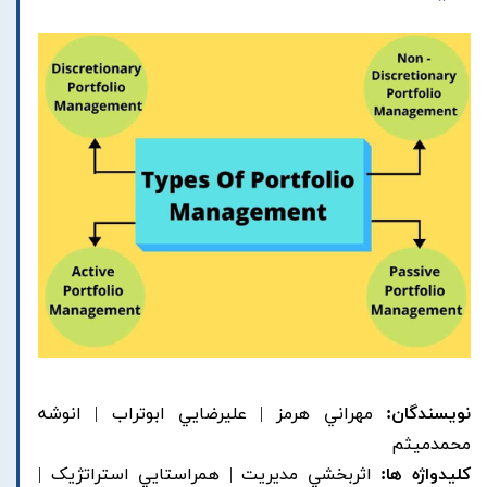
نویسندگان:
مهراني هرمز | عليرضايي ابوتراب | انوشه
محمدميثم
کلیدواژه ها:
اثربخشي مديريت | همراستايي استراتژيک |