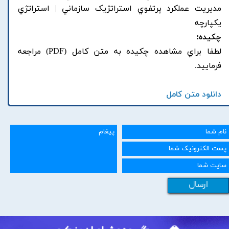
مديريت عملکرد پرتفوي استراتژيک سازماني | استراتژي
يکپارچه
چکیده:
لطفا براي مشاهده چکيده به متن کامل (PDF) مراجعه
فرماييد.
دانلود متن کامل
ارسال