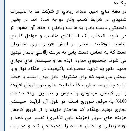
چکیده:
در دهه هاي اخير, تعداد زيادي از شرکت ها با تغييرات
شديدي در شرايط کسب وکار مواجه شده اند. در چنين
وضعيتي, دست يابي به مزيت رقابتي و حفظ آن دشوار تر
مي شود. انتخاب يک استراتژي مناسب و عوامل کليدي
مناسب موفقيت, مبتني بر ارزش آفريني براي مشتريان
است که به اساس دست يابي به مزيت رقابتي پايدار تبديل
مي شود. جستجوي مداوم ايده ها و سيستم هاي تجاري
جديد منجر به توليد محصولات باکيفيت در هنگام نياز و با
قيمتي مي شود که براي مشتريان قابل قبول است. با هدف
توليد چنين محصولي, حذف فعاليت هاي بدون ارزش افزوده
و نيز کاهش موجودي و نقايص و تضمين ارائه خدمات
100% به موقع, ضروري است. در طول آن فرآيند, سيستم
تجاري توليد بهنگام که ساختار هزينه را از طريق کاهش
هزينه هاي سربار (هزينه يابي تأخيري) تغيير مي دهد و
رويه رديابي و تحليل هزينه را توجيه مي کند و مديريت