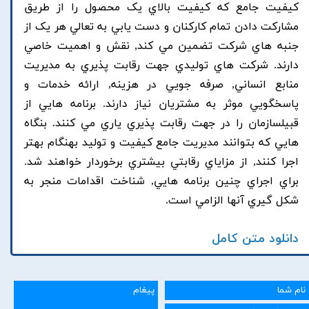
کيفيت جامع که کيفيت بالاي يک محصول را از طريق
مشارکت دادن تمام کارکنان و دست يابي به تعالي هر يک از
جنبه هاي شرکت تضمين مي کند, نقش و اهميت خاصي
دارند. شرکت هاي توليدي جهت رقابت پذيري به مديريت
منابع انساني, صرفه جويي در هزينه, ارائه خدمات و
پاسخگويي موثر به مشتريان نياز دارند. برنامه هايي از
قبيلسازمان را در جهت رقابت پذيري ياري مي کنند. بنگاه
هايي که بتوانند مديريت جامع کيفيت و توليد بهنگام بهتر
اجرا کنند, از مزاياي رقابتي بيشتري برخوردار خواهند شد.
براي اجراي چنين برنامه هايي, شناخت اقدامات منجر به
شکل گيري آنها الزامي است.
دانلود متن کامل