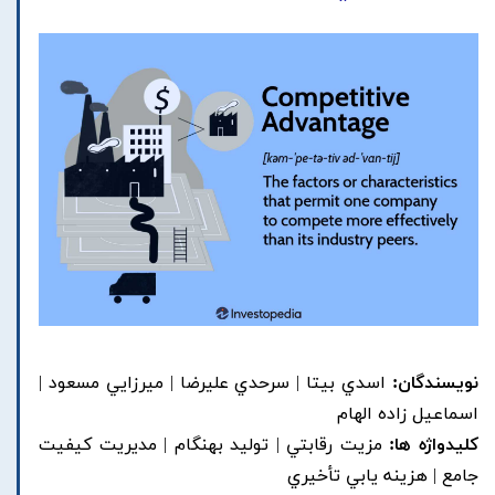
نویسندگان:
اسدي بيتا | سرحدي عليرضا | ميرزايي مسعود |
اسماعيل زاده الهام
کلیدواژه ها:
مزيت رقابتي | توليد بهنگام | مديريت کيفيت
جامع | هزينه يابي تأخيري