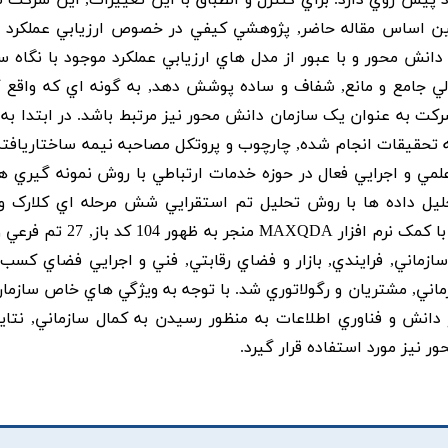
د پيش روي دارد. براي کنترل و انطباق با اين تغييرات, اين شرکت ن
همين اساس مقاله حاضر, پژوهشي کيفي در خصوص ارزيابي عملکرد
ن دانش محور و با عبور از مدل هاي ارزيابي عملکرد موجود با نگاه 
ي جامع و مانع, شفاف و ساده پوشش دهد, به گونه اي که واقع گر
کت به عنوان يک سازمان دانش محور نيز مرتبط باشد. در ابتدا به 
 تحقيقات انجام شده, چارچوب و پروتکل مصاحبه نيمه ساختاريافته
علمي و اجرايي فعال در حوزه خدمات ارتباطي با روش نمونه گيري ه
ليل داده ها با روش تحليل تم استقرايي شش مرحله اي کلارک و 
زماني, فرايندي, بازار و فضاي رقابتي, فني و اجرايي فضاي کسب و
ماني, مشتريان و رگولاتوري شد. با توجه به ويژگي هاي خاص سازما
دانش و فناوري اطلاعات به منظور رسيدن به کمال سازماني, نتاي
نيز مورد استفاده قرار گيرد.