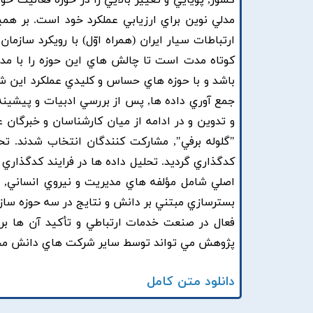
کشور, پويايي و تغيير بالايي را در حوزه فعاليت خو
مدلي نوين براي ارزيابي عملکرد خود است. بر 
ارتباطات سيار ايران (همراه اوّل) با رويکرد سازما
کوتاه مدت است تا چالش هاي اين حوزه را با مدل
باشد و با حوزه هاي حساس و کليدي عملکرد اين شر
جمع آوري داده ها, پس از بررسي ادبيات و پيشينه
و تدوين و در ادامه از ميان کارشناسان و خبرگان 
"گلوله برفي", مشارکت کنندگان انتخاب شدند. تح
اصلي شامل مؤلفه هاي مديريت و نيروي انساني, سا
بسترسازي مبتني بر دانش و نتايج در سه حوزه ساز
فعال در صنعت خدمات ارتباطي و تأکيد آن ها بر 
پژوهش مي تواند توسط ساير شرکت هاي دانش محور 
دانلود متن کامل