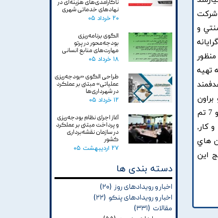
يازمند
ناکارآمدی‌های هزینه‌ای در
نهادهای خدماتی شهری
 شرکت
۲۰ خرداد ۰۵
سنتي و
الگوی برنامه‌ریزی
ايانه
بودجه‌محور در پرتو
مهارت‌های منابع انسانی
منظور
۱۸ خرداد ۰۵
 تهيه
طراحی الگوی «بودجه‌ریزی
دفمند
عملیاتی» مبتنی بر عملکرد
در شهرداری‌ها
براون
۱۲ خرداد ۰۵
کدگذاري گرديد. تحليل داده ها در فرايند کدگذاري با کمک نرم افزار MAXQDA منجر به ظهور 104 کد باز, 27 تم فرعي و 7 تم
آغاز اجرای نظام بودجه‌ریزی
و پرداخت مبتنی بر عملکرد
 کار,
در سازمان نقشه‌برداری
کشور
ن هاي
۲۷ اردیبهشت ۰۵
ج اين
دسته بندی ها
اخبار و رویدادهای روز
(۲۰)
اخبار و رویدادهای پنکو
(۲۲)
مقالات
(۳۳۱)