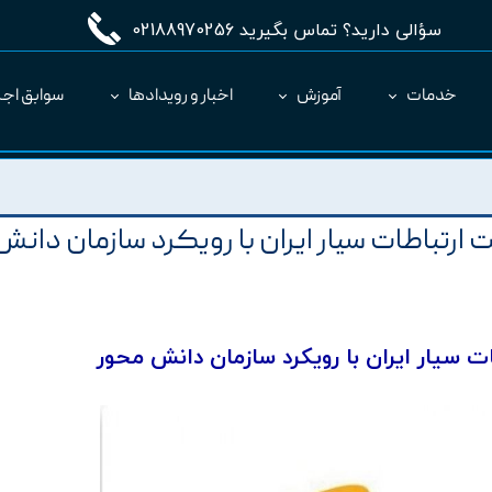
سؤالی دارید؟ تماس بگیرید 02188970256
خدمات
آموزش
اخبار و رویدادها
سوابق اجر
مدیریت طرح MC
ارائه نرم‌افزار به عنوان SaaS
رتباطات سيار ايران با رويکرد سازمان دانش
ت سيار ايران با رويکرد سازمان دانش محور