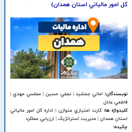
کل امور مالياتي استان همدان)
نویسندگان:
اماني جمشيد | نجفي حسين | مجلسي مهدي |
فاطمي عادل
کلیدواژه ها:
کارت امتيازي متوازن | اداره کل امور مالياتي
استان همدان | مديريت استراتژيک | ارزيابي عملکرد
چکیده: