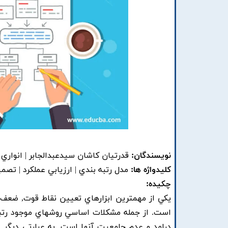
نویسندگان:
قدرتيان کاشان سيدعبدالجابر | انواري
کلیدواژه ها:
مدل رتبه بندي | ارزيابي عملکرد | ت
چکیده:
يکي از مهمترين ابزارهاي تعيين نقاط قوت, ضعف ع
است. از جمله مشکلات اساسي روشهاي موجود رتبه 
درامد و عدم جامعيت آنها است. به عبارتي ديگر, 