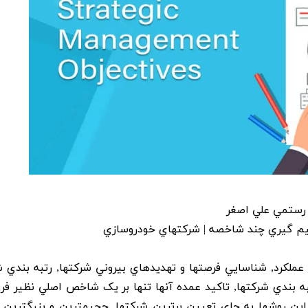
 رستمي علي اصغر
صميم گيري چند شاخصه | شرکتهاي خودروسازي
ملکرد, شناسايي فرصتها و تهديدهاي بيروني شرکتها, رتبه بندي ش
بندي شرکتها, تاکيد عمده آنها تنها بر يک شاخص اصلي نظير فر
اين روشها به جاي تعيين برترين شرکتها, حجيمترين و بزرگترين آن