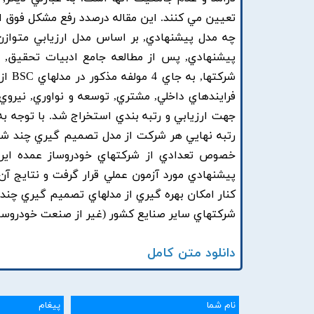
تعيين مي کنند. اين مقاله درصدد رفع مشکل فوق از
پيشنهادي, پس از مطالعه جامع ادبيات تحقيق, 
شرکت
جهت ارزيابي و رتبه بندي استخراج شد. با توجه 
رتبه نهايي هر شرکت از مدل تصميم گيري چند شاخص
خصوص تعدادي از شرکتهاي خودروساز عمده ايران
پيشنهادي مورد آزمون عملي قرار گرفت و نتايج آن
کنار امکان بهره گيري از مدلهاي تصميم گيري چند 
شرکتهاي ساير صنايع کشور (غير از صنعت خودروساز
دانلود متن کامل