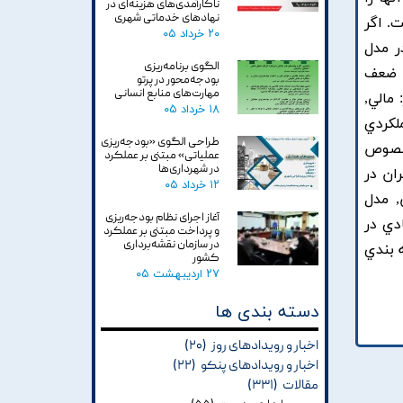
ناکارآمدی‌های هزینه‌ای در
نهادهای خدماتی شهری
. اگر
۲۰ خرداد ۰۵
ارد. در مدل
الگوی برنامه‌ریزی
و ضعف
بودجه‌محور در پرتو
مهارت‌های منابع انسانی
از: مالي,
۱۸ خرداد ۰۵
لعه جامع ادبيات تحقيق, 422 شاخص عملکردي
طراحی الگوی «بودجه‌ریزی
 خصوص
عملیاتی» مبتنی بر عملکرد
در شهرداری‌ها
ان در
۱۲ خرداد ۰۵
, مدل
آغاز اجرای نظام بودجه‌ریزی
دي در
و پرداخت مبتنی بر عملکرد
در سازمان نقشه‌برداری
 بندي
کشور
۲۷ اردیبهشت ۰۵
دسته بندی ها
اخبار و رویدادهای روز
(۲۰)
اخبار و رویدادهای پنکو
(۲۲)
مقالات
(۳۳۱)