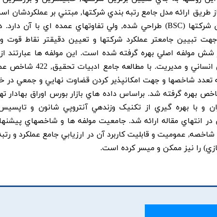
 طريق ارائه مدل جامع رتبه بندي شرکتها, مبتني بر عملکردشان است
چه مدل پيشنهادي, بر اساس مدل ارزيابي متوازن شرکتها (BSC) طراحي شده, ولي تفاوتهاي عمده اي با آن د
جهت تبيين جامعتر عملکرد شرکتها و تعيين دقيقتر نقاط قوت 
ها, به جاي 4 مولفه مذکور در مدلهاي BSC از شش مولفه اصلي بهره گرفته شده است. اين مولفه ها عبارتند 
فرايندهاي داخلي, مشتري, توسعه و نواوري, نيروي انساني و مديريت. با مطا
به تعدد شاخصها و جهت امکانپذير کردن قضاوت نهايي و جمعي در
 بهره گرفته شد. براساس داده هاي بازار بورس اوراق بهادار تهر
 و با بهره گيري از تکنيک وزندهي آنتروپي شانون و تاپسيس
 در انتهاي مقاله ارائه شد. جامعيت مولفه ها و شاخصهاي پيشنها
شاخصه, عموميت و قابليت کاربرد آن در ارزيابي جامع عملکرد و رتبه
ي) را نيز ممکن و ميسر کرده است.