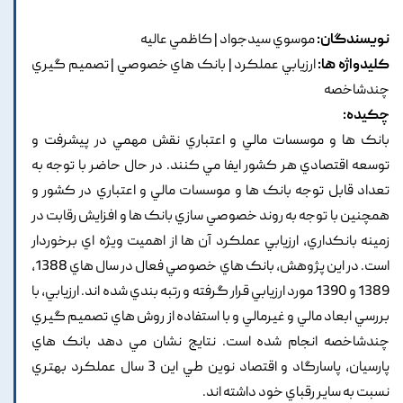
نویسندگان:
موسوي سيدجواد | کاظمي عاليه
کلیدواژه ها:
ارزيابي عملکرد | بانک هاي خصوصي | تصميم گيري
چندشاخصه
چکیده:
بانک ها و موسسات مالي و اعتباري نقش مهمي در پيشرفت و
توسعه اقتصادي هر کشور ايفا مي کنند. در حال حاضر با توجه به
تعداد قابل توجه بانک ها و موسسات مالي و اعتباري در کشور و
همچنين با توجه به روند خصوصي سازي بانک ها و افزايش رقابت در
زمينه بانکداري, ارزيابي عملکرد آن ها از اهميت ويژه اي برخوردار
است. در اين پژوهش, بانک هاي خصوصي فعال در سال هاي 1388,
1389 و 1390 مورد ارزيابي قرار گرفته و رتبه بندي شده اند. ارزيابي, با
بررسي ابعاد مالي و غيرمالي و با استفاده از روش هاي تصميم گيري
چندشاخصه انجام شده است. نتايج نشان مي دهد بانک هاي
پارسيان, پاسارگاد و اقتصاد نوين طي اين 3 سال عملکرد بهتري
نسبت به ساير رقباي خود داشته اند.