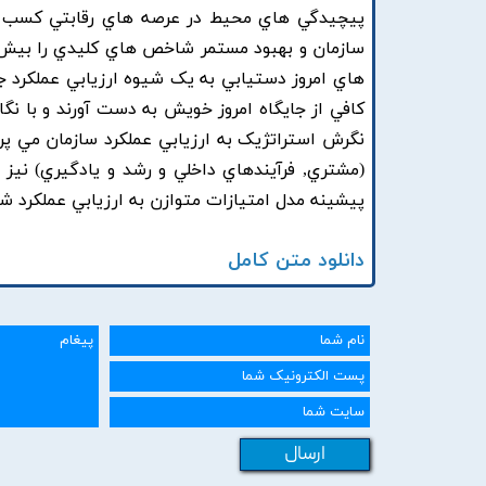
پيچيدگي هاي محيط در عرصه هاي رقابتي کسب و 
سازمان و بهبود مستمر شاخص هاي کليدي را بيش 
هاي امروز دستيابي به يک شيوه ارزيابي عملکرد جا
کافي از جايگاه امروز خويش به دست آورند و با نگا
نگرش استراتژيک به ارزيابي عملکرد سازمان مي پرد
(مشتري, فرآيندهاي داخلي و رشد و يادگيري) نيز س
پيشينه مدل امتيازات متوازن به ارزيابي عملکرد شر
دانلود متن کامل
ارسال