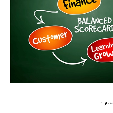
متيازات