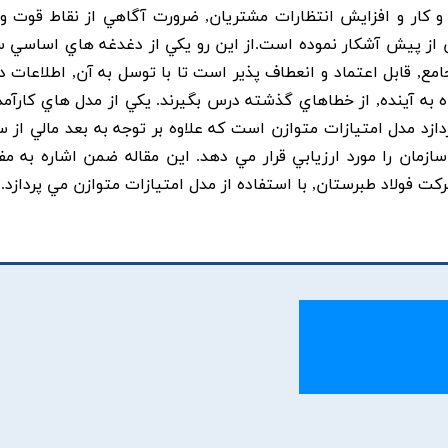
کار و افزايش انتظارات مشتريان, ضرورت آگاهي از نقاط قوت 
از پيش آشکار نموده است.از اين رو يکي از دغدغه هاي اساسي س
مع, قابل اعتماد و انعطاف پذير است تا با توسل به آن, اطلاعات د
ه به آينده, از خطاهاي گذشته درس بگيرند. يکي از مدل هاي کارآمد 
ازد مدل امتيازات متوازن است که علاوه بر توجه به بعد مالي از س
ازمان را مورد ارزيابي قرار مي دهد. اين مقاله ضمن اشاره به مف
کت فولاد طبرستان, با استفاده از مدل امتيازات متوازن مي پردازد.