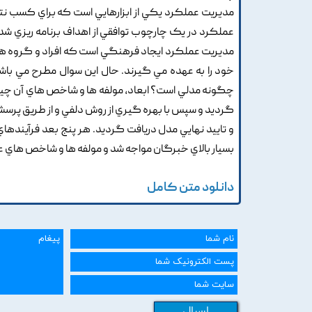
مديريت عملکرد يکي از ابزارهايي است که براي کسب نتايج
عملکرد در يک چارچوب توافقي از اهداف برنامه ريزي شد
مديريت عملکرد ايجاد فرهنگي است که افراد و گروه ها
خود را به عهده مي گيرند. حال اين سوال مطرح مي با
چگونه مدلي است؟ ابعاد, مولفه ها و شاخص هاي آن چيس
گرديد و سپس با بهره گيري از روش دلفي و از طريق پرس
و تاييد نهايي مدل دريافت گرديد. هر پنج بعد فرآينده
بسيار بالاي خبرگان مواجه شد و مولفه ها و شاخص هاي عمل
دانلود متن کامل
ارسال