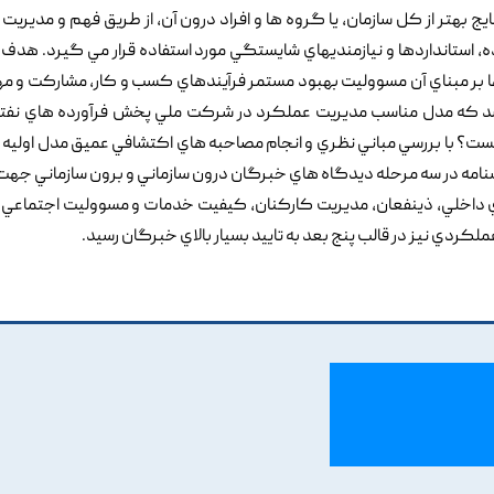
 بهتر از کل سازمان, يا گروه ها و افراد درون آن, از طريق فهم و مديريت
ه, استانداردها و نيازمنديهاي شايستگي مورد استفاده قرار مي گيرد. هدف
 بر مبناي آن مسووليت بهبود مستمر فرآيندهاي کسب و کار, مشارکت و مه
شد که مدل مناسب مديريت عملکرد در شرکت ملي پخش فرآورده هاي نفتي
ت؟ با بررسي مباني نظري و انجام مصاحبه هاي اکتشافي عميق مدل اوليه
شنامه در سه مرحله ديدگاه هاي خبرگان درون سازماني و برون سازماني جهت
اي داخلي, ذينفعان, مديريت کارکنان, کيفيت خدمات و مسووليت اجتماعي با
کردي نيز در قالب پنج بعد به تاييد بسيار بالاي خبرگان رسيد.