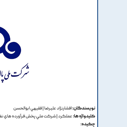
نویسندگان:
افشارنژاد عليرضا | فقيهي ابوالحسن
کلیدواژه ها:
عملکرد | شرکت ملي پخش فرآورده هاي نفتي
چکیده: