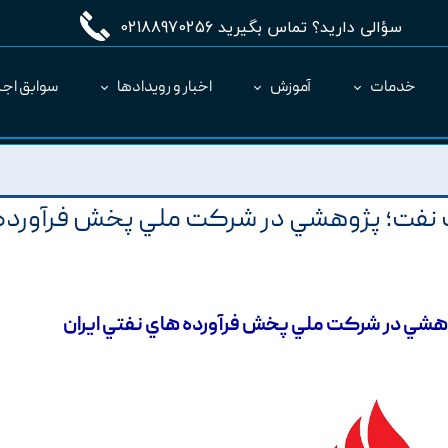
سؤالی دارید؟ تماس بگیرید 02188970256
خدمات
آموزش
اخبار و رویدادها
سوابق اجر
مدیریت طرح MC
ارائه نرم‌افزار به عنوان SaaS
 نفت؛ پژوهشي در شرکت ملي پخش فرآورده
شي در شرکت ملي پخش فرآورده هاي نفتي ايران