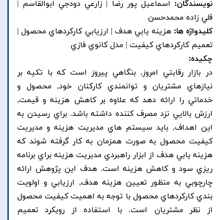
نویسندگان:
اسماعيل پور رضا | زارعي دودجي ابوالقاسم |
قلي زاده محمدحسن
کلیدواژه ها:
هزينه يابي هدف | ارزيابي کارکردهاي محصول |
تعميم کارکردهاي کيفيت | مدل کانوي فازي
چکیده:
در بازار رقابتي امروز, بنگاهي پيروز است که با تکيه بر
نيازهاي مشتريان و توانمندي کارکنان خود, محصول و
خدماتي را ارائه دهد که علاوه بر کاهش هزينه و قيمت,
ارزش بالايي نزد مصرف کننده داشته باشد. براي رسيدن به
اين اهداف, بايد سيستم هاي مديريت هزينه و مديريت
کيفيت محصول به صورت همزمان به کار گرفته شوند که
هزينه يابي هدف از ابزار راهبردي مديريت هزينه براي برنامه
ريزي سود و کاهش هزينه است. هدف اين پژوهش ارائه
چارچوبي به منظور تعيين هزينه هدف, ارزيابي و اولويت
بندي کارکردهاي محصول با توجه به اهميت کيفيت محصول
از نظر مشتريان است. با استفاده از رويکرد تعميم