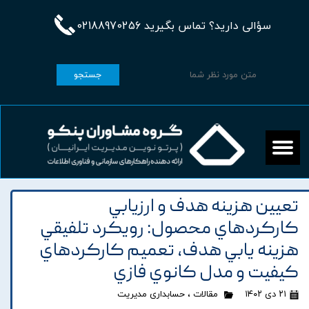
سؤالی دارید؟ تماس بگیرید 02188970256
جستجو
تعيين هزينه هدف و ارزيابي
کارکردهاي محصول: رويکرد تلفيقي
هزينه يابي هدف، تعميم کارکردهاي
کيفيت و مدل کانوي فازي
۲۱ دی ۱۴۰۲
مقالات
،
حسابداری مدیریت