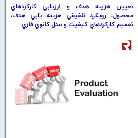
تعيين هزينه هدف و ارزيابي کارکردهاي
محصول: رويکرد تلفيقي هزينه يابي هدف،
تعميم کارکردهاي کيفيت و مدل کانوي فازي