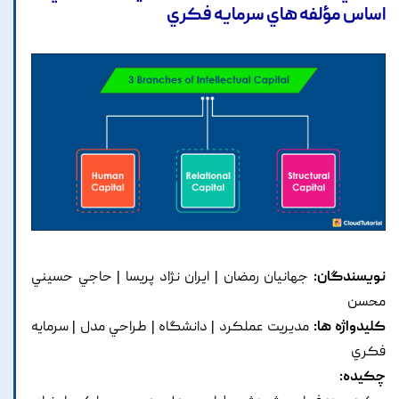
اساس مؤلفه هاي سرمايه فکري
نویسندگان:
جهانيان رمضان | ايران نژاد پريسا | حاجي حسيني
محسن
کلیدواژه ها:
مديريت عملکرد | دانشگاه | طراحي مدل | سرمايه
فکري
چکیده: