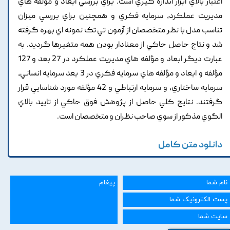
اعتبار بالاي ابزار اندازه گيري است. براي بررسي ابعاد و مؤلفه هاي
مديريت عملکرد, سرمايه فکري و همچنين براي بررسي ميزان
تناسب مدل با نظر متخصصان از آزمون تي تک نمونه اي بهره گرفته
شد و نتاج حاصل حاکي از معنادار بودن همه متغيرها گرديد. به
عبارت ديگر ابعاد و مؤلفه هاي مديريت عملکرد در 27 بعد و 127
مؤلفه و ابعاد و مؤلفه هاي سرمايه فکري در 3 بعد سرمايه انساني,
سرمايه ساختاري, و سرمايه ارتباطي و 42 مؤلفه مورد شناسايي قرار
گرفتند. نتايج کلي حاصل از پژوهش فوق حاکي از تاييد بالاي
الگوي مذکور از سوي صاحب نظران و متخصصان است.
دانلود متن کامل