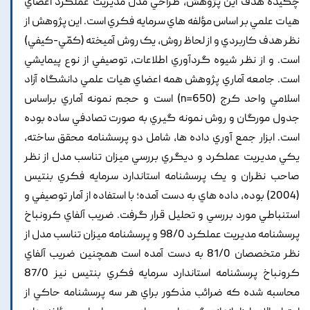
چکيده هدف اين پژوهش, طراحي مدل مديريت عملکرد اعضاي
هيات علمي بر اساس مؤلفه هاي سرمايه فکري است. اين پژوهش از
نظر هدف کاربردي و از لحاظ روش, يک روش آميخته (کمّي-کيفي)
است. و از نظر شيوه گردآوري اطلاعات, توصيفي از نوع پيمايشي
است. جامعه آماري پژوهش همه اعضاي هيات علمي دانشگاه آزاد
اسلامي واحد کرج (n=650) است و حجم نمونه آماري براساس
جدول مورگان و روش نمونه گيري به صورت تصادفي ساده بوده
است. ابزار جمع آوري داده ها, شامل دو پرسشنامه محقق ساخته,
يکي مديريت عملکرد و ديگري بررسي ميزان تناسب مدل از نظر
صاحب نظران و يک پرسشنامه استاندارد سرمايه فکري بنتيس
(2004) بوده, داده هاي به دست آمده؛ با استفاده از آمار توصيفي و
استنباطي مورد بررسي و تحليل قرار گرفت. ضريب آلفاي کرونباخ
پرسشنامه مديريت عملکرد 98/0 و پرسشنامه ميزان تناسب مدل از
نظر متخصصان 81/0 به دست آمده است همچنين ضريب آلفاي
کرونباخ پرسشنامه استاندارد سرمايه فکري بنتيس نيز 87/0
محاسبه شده که ضرائب مذکور براي هر سه پرسشنامه حاکي از