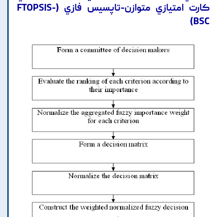
کارت امتيازي متوازن-تاپسيس فازي (FTOPSIS-
BSC)