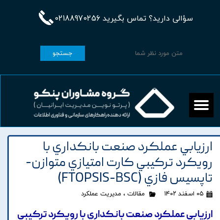
سؤالی دارید؟ تماس بگیرید 02188970256
جستجو
ارزيابي عملکرد صنعت بانکداري با
رويکرد ترکيبي کارت امتيازي متوازن-
تاپسيس فازي (FTOPSIS-BSC)
۰۵ اسفند ۱۴۰۲
مقالات
،
مدیریت عملکرد
ارزيابي عملکرد صنعت بانکداري با رويکرد ترکيبي