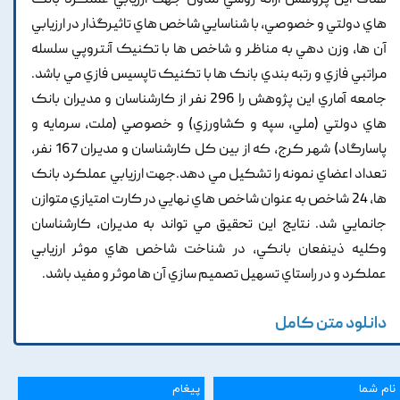
هدف اين پژوهش ارائه روشي مدون جهت ارزيابي عملکرد بانک
هاي دولتي و خصوصي, با شناسايي شاخص هاي تاثيرگذار در ارزيابي
آن ها, وزن دهي به مناظر و شاخص ها با تکنيک آنتروپي سلسله
مراتبي فازي و رتبه بندي بانک ها با تکنيک تاپسيس فازي مي باشد.
جامعه آماري اين پژوهش را 296 نفر از کارشناسان و مديران بانک
هاي دولتي (ملي, سپه و کشاورزي) و خصوصي (ملت, سرمايه و
پاسارگاد) شهر کرج, که از بين کل کارشناسان و مديران 167 نفر,
تعداد اعضاي نمونه را تشکيل مي دهد.جهت ارزيابي عملکرد بانک
ها, 24 شاخص به عنوان شاخص هاي نهايي در کارت امتيازي متوازن
جانمايي شد. نتايج اين تحقيق مي تواند به مديران, کارشناسان
وکليه ذينفعان بانکي, در شناخت شاخص هاي موثر ارزيابي
عملکرد و در راستاي تسهيل تصميم سازي آن ها موثر و مفيد باشد.
دانلود متن کامل