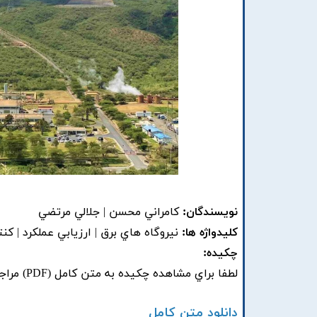
نویسندگان:
کامراني محسن | جلالي مرتضي
کلیدواژه ها:
نيروگاه هاي برق | ارزيابي عملکرد | کن
چکیده:
لطفا براي مشاهده چکيده به متن کامل (PDF) مراجعه فرماييد.
دانلود متن کامل