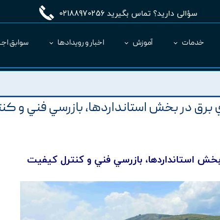
سؤالی دارید؟ تماس بگیرید 02188970256
خدمات
آموزش
اخبار و رویدادها
سوابق اجر
مدیریت طرح MC
ارائه نرم‌افزار به عنوان SaaS
 برق در بخش استانداردها، بازرسي فني و کن
ر بخش استانداردها، بازرسي فني و کنترل کيفيت