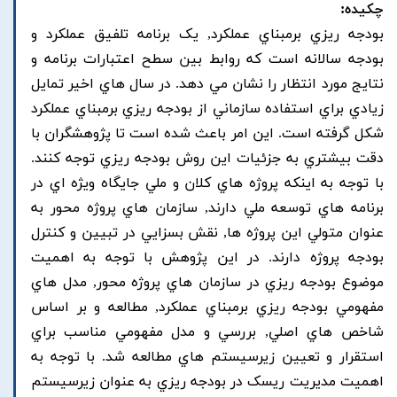
چکیده:
بودجه ريزي برمبناي عملکرد, يک برنامه تلفيق عملکرد و
بودجه سالانه است که روابط بين سطح اعتبارات برنامه و
نتايج مورد انتظار را نشان مي دهد. در سال هاي اخير تمايل
زيادي براي استفاده سازماني از بودجه ريزي برمبناي عملکرد
شکل گرفته است. اين امر باعث شده است تا پژوهشگران با
دقت بيشتري به جزئيات اين روش بودجه ريزي توجه کنند.
با توجه به اينکه پروژه هاي کلان و ملي جايگاه ويژه اي در
برنامه هاي توسعه ملي دارند, سازمان هاي پروژه محور به
عنوان متولي اين پروژه ها, نقش بسزايي در تبيين و کنترل
بودجه پروژه دارند. در اين پژوهش با توجه به اهميت
موضوع بودجه ريزي در سازمان هاي پروژه محور, مدل هاي
مفهومي بودجه ريزي برمبناي عملکرد, مطالعه و بر اساس
شاخص هاي اصلي, بررسي و مدل مفهومي مناسب براي
استقرار و تعيين زيرسيستم هاي مطالعه شد. با توجه به
اهميت مديريت ريسک در بودجه ريزي به عنوان زيرسيستم