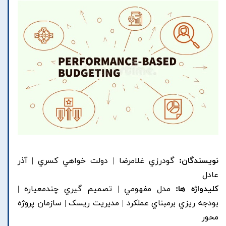
نویسندگان:
گودرزي غلامرضا | دولت خواهي کسري | آذر
عادل
کلیدواژه ها:
مدل مفهومي | تصميم گيري چندمعياره |
بودجه ريزي برمبناي عملکرد | مديريت ريسک | سازمان پروژه
محور