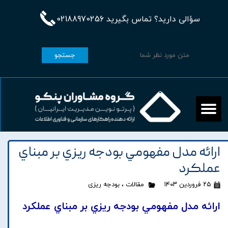
سؤالی دارید؟ تماس بگیرید 02188970256
جستجو
ارائه مدل مفهومي بودجه ريزي بر مبناي
عملکرد
۲۵ فروردین ۱۴۰۳
مقالات
،
بودجه ریزی
ارائه مدل مفهومي بودجه ريزي بر مبناي عملکرد