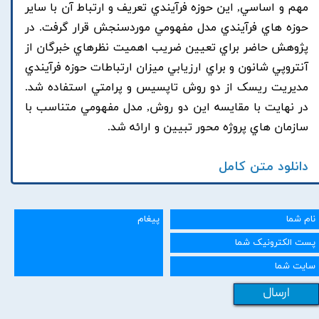
مهم و اساسي, اين حوزه فرآيندي تعريف و ارتباط آن با ساير
حوزه هاي فرآيندي مدل مفهومي موردسنجش قرار گرفت. در
پژوهش حاضر براي تعيين ضريب اهميت نظرهاي خبرگان از
آنتروپي شانون و براي ارزيابي ميزان ارتباطات حوزه فرآيندي
مديريت ريسک از دو روش تاپسيس و پرامتي استفاده شد.
در نهايت با مقايسه اين دو روش, مدل مفهومي متناسب با
سازمان هاي پروژه محور تبيين و ارائه شد.
دانلود متن کامل
ارسال