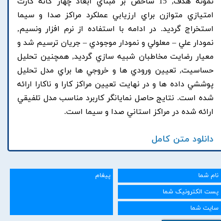
نمونه هدف, 15 شاخص بر مبناي ابعاد چهار گانه کارت
امتيازي متوازن براي ارزيابي عملکرد مراکز صدا و سيما
استخراج گرديد. در ادامه با استفاده از نرم افزار ونسيم,
نمودار علي – معلولي و نمودار موجودي – جريان ترسيم شد و
معيار رضايت مخاطبان شبيه سازي گرديد, همچنين تحليل
حساسيت, تعيين ورودي ها و خروجي ها براي مدل تحليل
پوششي داده ها و در نهايت تعيين مراکز کارا و ناکارا ارائه
شده است. نتايج حاصل نمايانگر کاربرد مناسب مدل تلفيقي
ارائه شده در مراکز استاني صدا و سيما است.
دانلود متن کامل