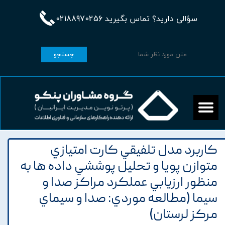
سؤالی دارید؟ تماس بگیرید 02188970256
جستجو
کاربرد مدل تلفيقي کارت امتيازي
متوازن پويا و تحليل پوششي داده ها به
منظور ارزيابي عملکرد مراکز صدا و
سيما (مطالعه موردي: صدا و سيماي
مرکز لرستان)