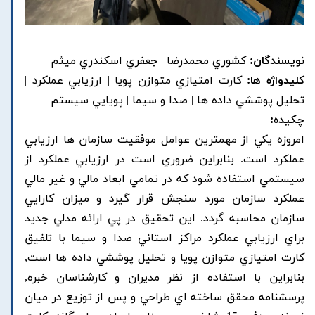
نویسندگان:
کشوري محمدرضا | جعفري اسکندري ميثم
کلیدواژه ها:
کارت امتيازي متوازن پويا | ارزيابي عملکرد |
تحليل پوششي داده ها | صدا و سيما | پويايي سيستم
چکیده:
امروزه يکي از مهمترين عوامل موفقيت سازمان ها ارزيابي
عملکرد است. بنابراين ضروري است در ارزيابي عملکرد از
سيستمي استفاده شود که در تمامي ابعاد مالي و غير مالي
عملکرد سازمان مورد سنجش قرار گيرد و ميزان کارايي
سازمان محاسبه گردد. اين تحقيق در پي ارائه مدلي جديد
براي ارزيابي عملکرد مراکز استاني صدا و سيما با تلفيق
کارت امتيازي متوازن پويا و تحليل پوششي داده ها است,
بنابراين با استفاده از نظر مديران و کارشناسان خبره,
پرسشنامه محقق ساخته اي طراحي و پس از توزيع در ميان