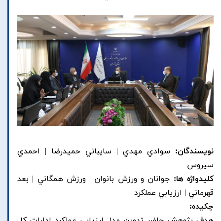
نویسندگان:
سوادي مهدي | سايباني حميدرضا | احمدي
سيروس
کلیدواژه ها:
جوانان و ورزش بانوان | ورزش همگاني | بعد
قهرماني | ارزيابي عملکرد
چکیده:
هدف پژوهش حاضر تدوين مدل ارزيابي عملکرد ادارات کل