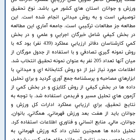
ورزش و جوانان استان هاي کشور مي باشد. نوع تحقيق
توصيفي است و به روش ميداني انجام شده است. اين
مطالعه جز مطالعات ترکيبي است. جامعه آماري اين مطالعه
در بخش کيفي شامل خبرگان اجرايي و علمي و در بخش
کمي کارشناسان دفاتر ارزيابي عملکرد (439 نفر) بود که با
روش نمونه گيري تصادفي و با استفاده از جدول مورگان از
ميان آنها تعداد 205 نفر به عنوان نمونه تحقيق انتخاب شد.
اطلاعات مورد نياز نيز از دو روش کتابخانه اي و ميداني با
ابزارهاي مصاحبه و پرسشنامه جمع آوري گرديد و براي تحليل
داده ها در بخش کيفي از روش کلايزي و در بخش کمي از
آزمون هاي تحليل مسير و فريدمن استفاده شد. با توجه به
نتايج تحقيق, براي ارزيابي عملکرد ادارات کل ورزش و
جوانان بايد از هفت بعد ورزش قهرماني, همگاني, بانوان,
جوانان, مالي, منابع انساني و فناوري اطلاعات استفاده کرد.
تحليل داده ها همچنين نشان داد که ورزش قهرماني به
علت ملموس بودن نتايج آن مانند مقام هاي کسب شده در