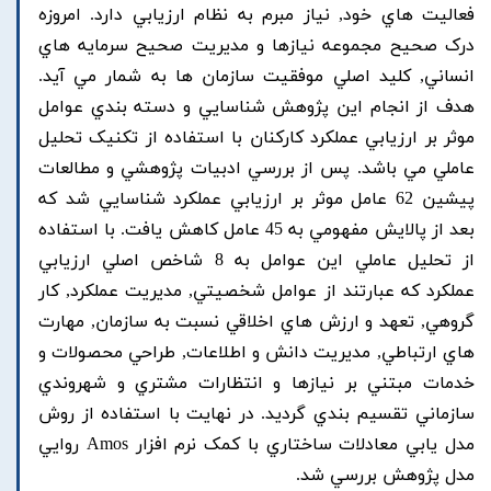
فعاليت هاي خود, نياز مبرم به نظام ارزيابي دارد. امروزه
درک صحيح مجموعه نيازها و مديريت صحيح سرمايه هاي
انساني, کليد اصلي موفقيت سازمان ها به شمار مي آيد.
هدف از انجام اين پژوهش شناسايي و دسته بندي عوامل
موثر بر ارزيابي عملکرد کارکنان با استفاده از تکنيک تحليل
عاملي مي باشد. پس از بررسي ادبيات پژوهشي و مطالعات
پيشين 62 عامل موثر بر ارزيابي عملکرد شناسايي شد که
بعد از پالايش مفهومي به 45 عامل کاهش يافت. با استفاده
از تحليل عاملي اين عوامل به 8 شاخص اصلي ارزيابي
عملکرد که عبارتند از عوامل شخصيتي, مديريت عملکرد, کار
گروهي, تعهد و ارزش هاي اخلاقي نسبت به سازمان, مهارت
هاي ارتباطي, مديريت دانش و اطلاعات, طراحي محصولات و
خدمات مبتني بر نيازها و انتظارات مشتري و شهروندي
سازماني تقسيم بندي گرديد. در نهايت با استفاده از روش
مدل يابي معادلات ساختاري با کمک نرم افزار Amos روايي
مدل پژوهش بررسي شد.