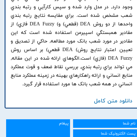
وجود دارد, در مدل وارد شده و سپس کارآيي و رتبه بندي
شعب مشخص شده است. براي مقايسه نتايج رتبه بندي
واحدها از دو روش DEA (قطعي) و) DEA Fuzzy فازي) از
مقادير همبستگي اسپيرمن استفاده شده است که اين
مقادير در مورد شعب بانک مورد مطالعه, حاکي از تصديق و
تعيين اعتبار نتايج روش) DEA قطعي) بر اساس روش
DEA Fuzzy (فازي) است.الگوهاي ارائه شده در اين مقاله,
مي تواند براي رتبه بندي, بررسي نقاط ضعف و قوت عملکرد
منابع انساني و ارائه راهکارهاي بهينه در زمينه عملکرد منابع
انساني در همه شعب بانک ها مورد استفاده قرار گيرد.
دانلود متن کامل