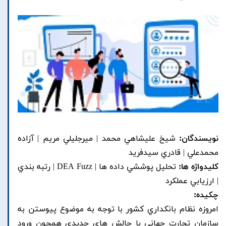
نویسندگان:
شيخ عليشاهي محمد | ميرجليلي مريم | آزاده
محمدعلي | قادري سيدفريد
کلیدواژه ها:
تحليل پوششي داده ها | DEA Fuzz | رتبه بندي
| ارزيابي عملکرد
چکیده:
امروزه نظام بانکداري کشور با توجه به موضوع پيوستن به
سازمان تجارت جهاني با چالش هاي جديدي همچون ورود