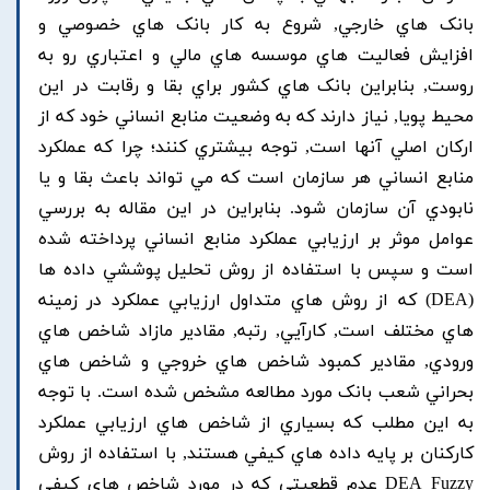
بانک هاي خارجي, شروع به کار بانک هاي خصوصي و
افزايش فعاليت هاي موسسه هاي مالي و اعتباري رو به
روست, بنابراين بانک هاي کشور براي بقا و رقابت در اين
محيط پويا, نياز دارند که به وضعيت منابع انساني خود که از
ارکان اصلي آنها است, توجه بيشتري کنند؛ چرا که عملکرد
منابع انساني هر سازمان است که مي تواند باعث بقا و يا
نابودي آن سازمان شود. بنابراين در اين مقاله به بررسي
عوامل موثر بر ارزيابي عملکرد منابع انساني پرداخته شده
است و سپس با استفاده از روش تحليل پوششي داده ها
(DEA) که از روش هاي متداول ارزيابي عملکرد در زمينه
هاي مختلف است, کارآيي, رتبه, مقادير مازاد شاخص هاي
ورودي, مقادير کمبود شاخص هاي خروجي و شاخص هاي
بحراني شعب بانک مورد مطالعه مشخص شده است. با توجه
به اين مطلب که بسياري از شاخص هاي ارزيابي عملکرد
کارکنان بر پايه داده هاي کيفي هستند, با استفاده از روش
DEA Fuzzy عدم قطعيتي که در مورد شاخص هاي کيفي