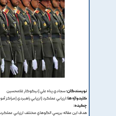
نویسندگان:
سجادي پناه علي | نيکوکار غلامحسين
کلیدواژه ها:
ارزيابي عملکرد | ارزيابي راهبردي | مراکز آ
چکیده:
هدف اين مقاله بررسي الگوهاي مختلف ارزيابي عملکرد 