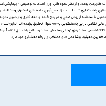
ف کاربردي بوده, و از نظر نحوه گردآوري اطلاعات توصيفي - پيمايشي اس
ي پايه گذاري شده است. ابزار جمع آوري داده هاي تحقيق پرسشنامه ب
ين با استفاده از روش دلفي و در پنج طبقه جامعه آماري و از طريق نمون
آشنا به مراکز آموزشي عالي نظامي در پي پاسخگويي به سه سوال تحقيق برآمده اند. نتايج نشا
الگوي طراحي شده با چهار سازه سيستمي, يازده معيار و 199 شاخص عملکردي توانايي سنجش عملکرد منابع راهبردي نظام 
که بين معيارها و شاخص هاي عملکردي رابطه معنادار وجود دارد.