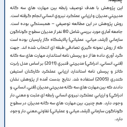
چکیده:
اين پژوهش با هدف توصيف رابطه بين مهارت هاي سه گانه
مديريتي مديران و ارزيابي عملکرد نيروي انساني انجام گرفته است.
روش پژوهش در اين مطالعه توصيفي – همبستگي بوده است.
جامعه آماري مورد بررسي شامل 80 نفر از مديران سطوح گوناگون
سازماني (ارشد, مياني, عملياتي) پالايشگاه گاز پارسيان بوده است
که از روش نمونه گيري تصادفي طبقه اي انتخاب شده اند. جهت
گرد آوري داده ها از دو پرسش نامه استاندارد مهارت هاي سه گانه
(فني, انساني, ادراکي) مديريتي قنبري (2011) بر اساس مدل رابرت
کاتز و پرسش نامه استاندارد ارزيابي عملکرد کارکنان استيفن
کندري (2005) استفاده شد. نتايج بدست آمده از پژوهش نشان
دادند که بين مهارت هاي سه گانه مديريتي مديران (فني, انساني, و
ادراکي) و ارزيابي عملکرد نيروي انساني رابطه اي مثبت و معني دار
وجود دارد. هم چنين, بين مهارت هاي سه گانه مديران در سطوح
گوناگون سازماني (ارشد, مياني و عملياتي) تفاوتي معني دار وجود
دارد.