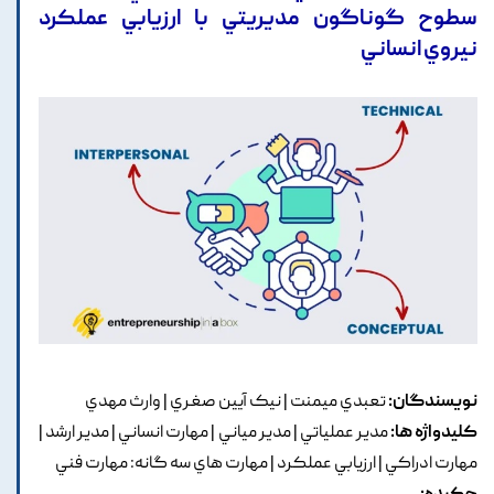
سطوح گوناگون مديريتي با ارزيابي عملکرد
نيروي انساني
نویسندگان:
تعبدي ميمنت | نيک آيين صغري | وارث مهدي
کلیدواژه ها:
مدير عملياتي | مدير مياني | مهارت انساني | مدير ارشد |
مهارت ادراکي | ارزيابي عملکرد | مهارت هاي سه گانه: مهارت فني